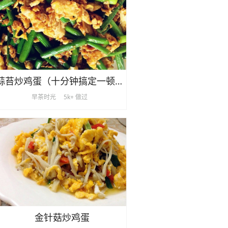
蒜苔炒鸡蛋（十分钟搞定一顿饭）
早茶时光
5k+ 做过
金针菇炒鸡蛋