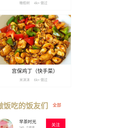
橄榄树
4k+ 做过
宫保鸡丁（快手菜）
米沫沫
6k+ 做过
做饭吃的饭友们
全部
早茶时光
关注
245 个菜谱