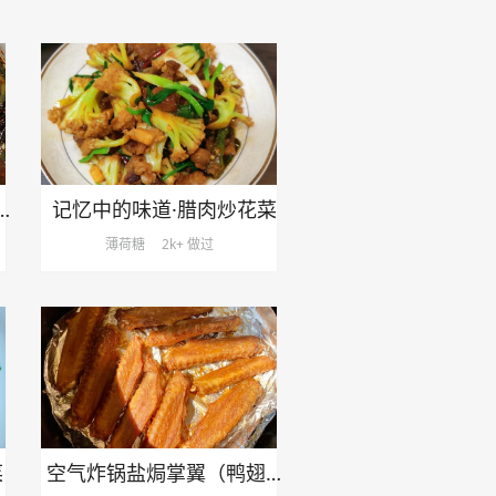
的拌皮蛋！不好吃来找我
记忆中的味道·腊肉炒花菜
薄荷糖
2k+ 做过
菜
空气炸锅盐焗掌翼（鸭翅）