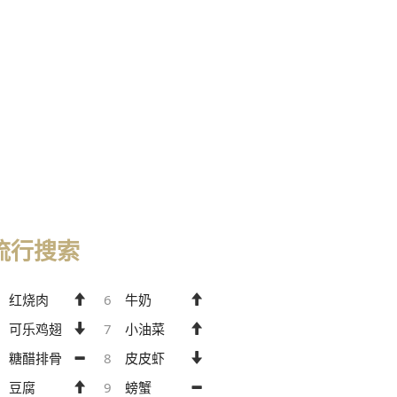
流行搜索
红烧肉
6
牛奶
可乐鸡翅
7
小油菜
糖醋排骨
8
皮皮虾
豆腐
9
螃蟹