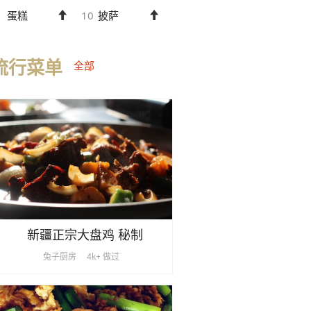
蛋糕
10
披萨
流行菜单
全部
新疆正宗大盘鸡 秘制
兔子厨房
4k+ 做过