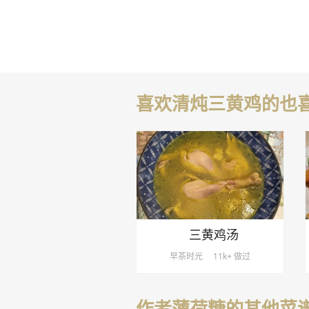
喜欢清炖三黄鸡的也
三黄鸡汤
早茶时光
11k+ 做过
作者薄荷糖的其他菜