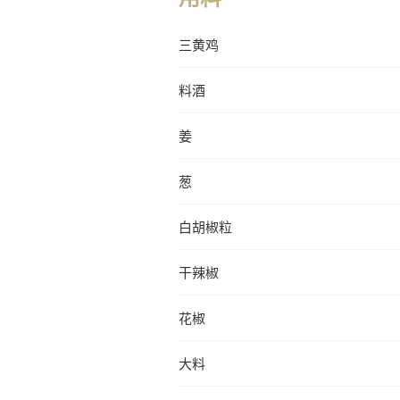
三黄鸡
料酒
姜
葱
白胡椒粒
干辣椒
花椒
大料