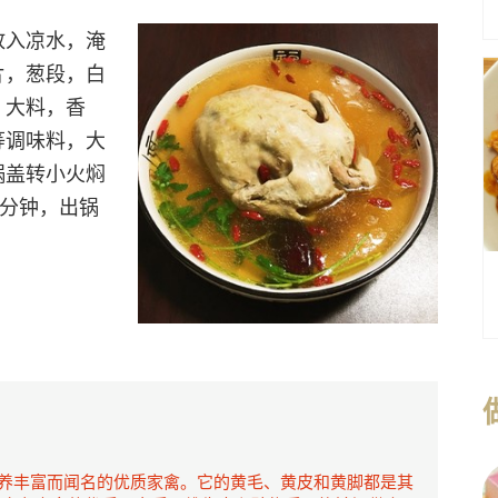
放入凉水，淹
片，葱段，白
，大料，香
等调味料，大
锅盖转小火焖
5分钟，出锅
养丰富而闻名的优质家禽。它的黄毛、黄皮和黄脚都是其