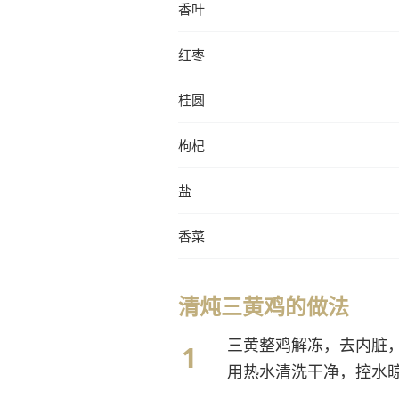
香叶
红枣
桂圆
枸杞
盐
香菜
清炖三黄鸡的做法
三黄整鸡解冻，去内脏
用热水清洗干净，控水