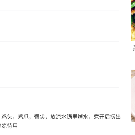
，鸡头，鸡爪，臀尖，放凉水锅里焯水，煮开后捞出
晾凉待用