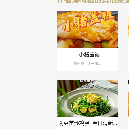
小猪盖被
薄荷糖
1k+ 做过
豌豆苗炒鸡蛋|春日清新小炒