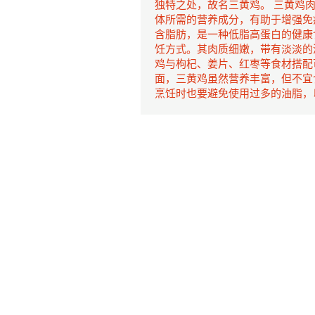
独特之处，故名三黄鸡。 三黄鸡
体所需的营养成分，有助于增强免
含脂肪，是一种低脂高蛋白的健康
饪方式。其肉质细嫩，带有淡淡的
鸡与枸杞、姜片、红枣等食材搭配
面，三黄鸡虽然营养丰富，但不宜
烹饪时也要避免使用过多的油脂，