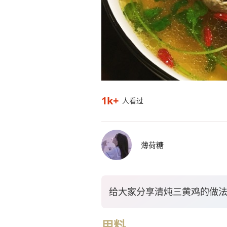
1k+
人看过
薄荷糖
给大家分享清炖三黄鸡的做
用料