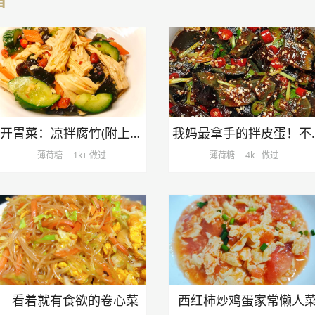
开胃菜：凉拌腐竹(附上灵魂拌汁)
我妈最拿手
薄荷糖
1k+ 做过
薄荷糖
4k+ 做过
看着就有食欲的卷心菜
西红柿炒鸡蛋家常懒人