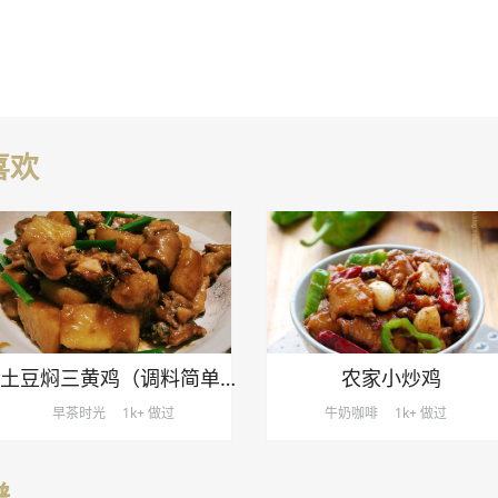
喜欢
土豆焖三黄鸡（调料简单、易煮）
农家小炒鸡
早茶时光
1k+ 做过
牛奶咖啡
1k+ 做过
谱