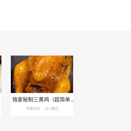
独家秘制三黄鸡（超简单但美味）
早茶时光
2k+ 做过