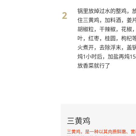
锅里放焯过水的整鸡，
住三黄鸡，加料酒，姜
胡椒粒，干辣椒，花椒
叶，红枣，桂圆，枸杞
火煮开，去除浮末，盖
炖1小时后，加盐再炖1
放香菜就行了
三黄鸡
三黄鸡，是一种以其肉质鲜嫩、营