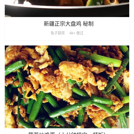
新疆正宗大盘鸡 秘制
兔子厨房
4k+ 做过