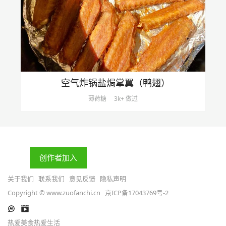
空气炸锅盐焗掌翼（鸭翅）
薄荷糖
3k+ 做过
创作者加入
关于我们
联系我们
意见反馈
隐私声明
Copyright © www.zuofanchi.cn
京ICP备17043769号-2
热爱美食热爱生活