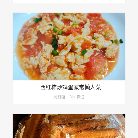
西红柿炒鸡蛋家常懒人菜
薄荷糖
3k+ 做过