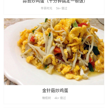
蒜苔炒鸡蛋（十分钟搞定一顿饭）
早茶时光
5k+ 做过
金针菇炒鸡蛋
橄榄树
4k+ 做过