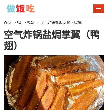
切
换
导
首页
>
鸭
>
鸭翅
>
空气炸锅盐焗掌翼（鸭翅）
航
空气炸锅盐焗掌翼（鸭
翅）