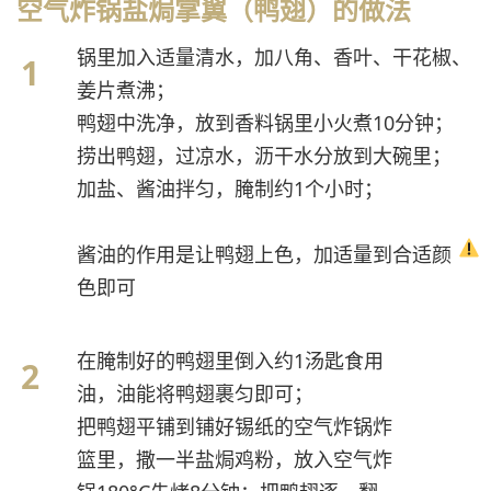
空气炸锅盐焗掌翼（鸭翅）的做法
锅里加入适量清水，加八角、香叶、干花椒、
姜片煮沸；
鸭翅中洗净，放到香料锅里小火煮10分钟；
捞出鸭翅，过凉水，沥干水分放到大碗里；
加盐、酱油拌匀，腌制约1个小时；
酱油的作用是让鸭翅上色，加适量到合适颜
色即可
在腌制好的鸭翅里倒入约1汤匙食用
油，油能将鸭翅裹匀即可；
把鸭翅平铺到铺好锡纸的空气炸锅炸
篮里，撒一半盐焗鸡粉，放入空气炸