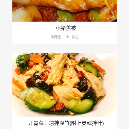
小猪盖被
薄荷糖
1k+ 做过
开胃菜：凉拌腐竹(附上灵魂拌汁)