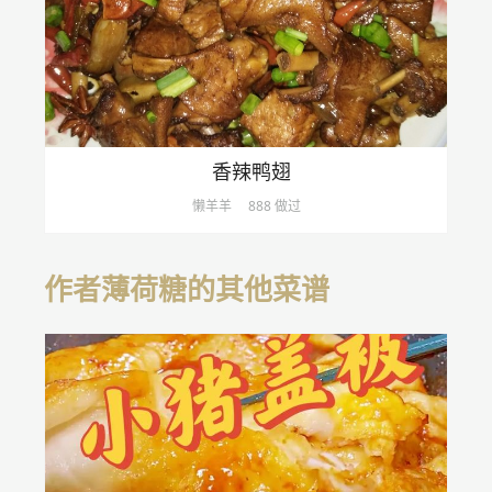
香辣鸭翅
懒羊羊
888 做过
作者薄荷糖的其他菜谱