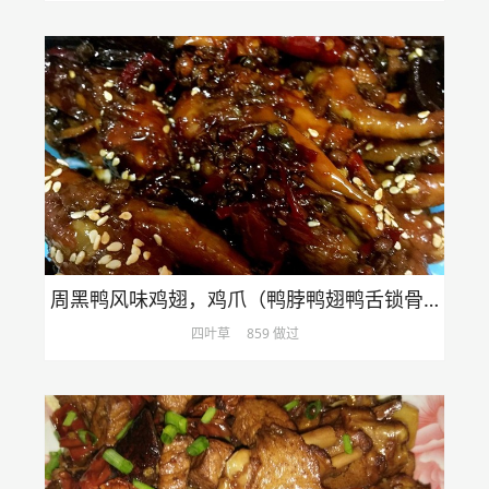
周黑鸭风味鸡翅，鸡爪（鸭脖鸭翅鸭舌锁骨均可）
四叶草
859 做过