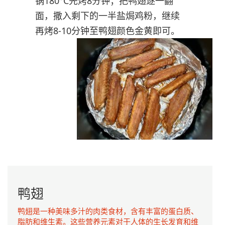
锅180°C先烤8分钟；把鸭翅逐一翻
面，撒入剩下的一半盐焗鸡粉，继续
再烤8-10分钟至鸭翅颜色金黄即可。
鸭翅
鸭翅是一种美味多汁的肉类食材，含有丰富的蛋白质、
脂肪和维生素。这些营养元素对于人体的生长发育和维