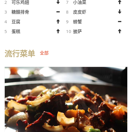
2
可乐鸡翅
7
小油菜
3
糖醋排骨
8
皮皮虾
4
豆腐
9
螃蟹
5
蛋糕
10
披萨
流行菜单
全部