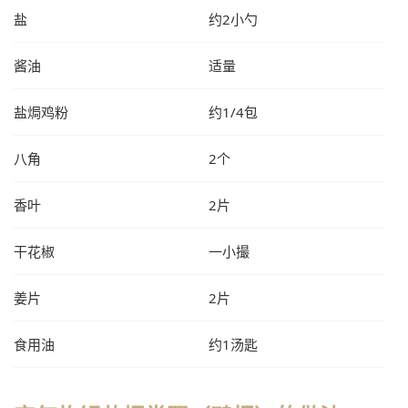
盐
约2小勺
酱油
适量
盐焗鸡粉
约1/4包
八角
2个
香叶
2片
干花椒
一小撮
姜片
2片
食用油
约1汤匙