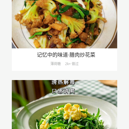
记忆中的味道·腊肉炒花菜
薄荷糖
2k+ 做过