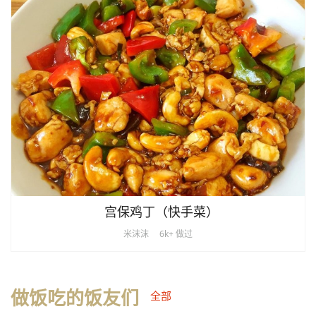
宫保鸡丁（快手菜）
米沫沫
6k+ 做过
做饭吃的饭友们
全部