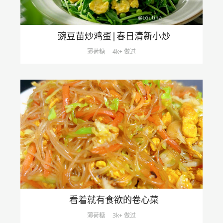
豌豆苗炒鸡蛋|春日清新小炒
薄荷糖
4k+ 做过
看着就有食欲的卷心菜
薄荷糖
3k+ 做过