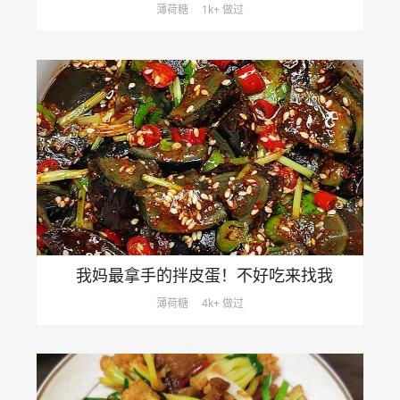
薄荷糖
1k+ 做过
我妈最拿手的拌皮蛋！不好吃来找我
薄荷糖
4k+ 做过