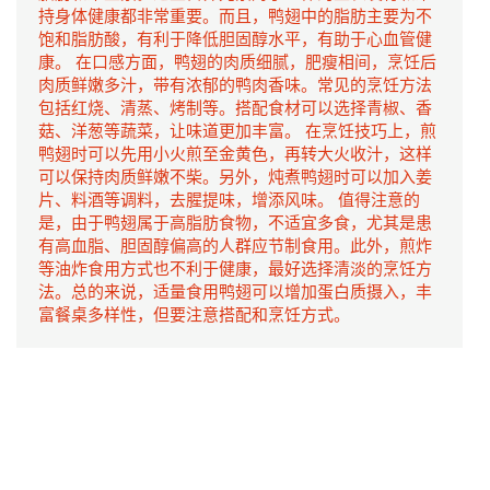
持身体健康都非常重要。而且，鸭翅中的脂肪主要为不
饱和脂肪酸，有利于降低胆固醇水平，有助于心血管健
康。 在口感方面，鸭翅的肉质细腻，肥瘦相间，烹饪后
肉质鲜嫩多汁，带有浓郁的鸭肉香味。常见的烹饪方法
包括红烧、清蒸、烤制等。搭配食材可以选择青椒、香
菇、洋葱等蔬菜，让味道更加丰富。 在烹饪技巧上，煎
鸭翅时可以先用小火煎至金黄色，再转大火收汁，这样
可以保持肉质鲜嫩不柴。另外，炖煮鸭翅时可以加入姜
片、料酒等调料，去腥提味，增添风味。 值得注意的
是，由于鸭翅属于高脂肪食物，不适宜多食，尤其是患
有高血脂、胆固醇偏高的人群应节制食用。此外，煎炸
等油炸食用方式也不利于健康，最好选择清淡的烹饪方
法。总的来说，适量食用鸭翅可以增加蛋白质摄入，丰
富餐桌多样性，但要注意搭配和烹饪方式。