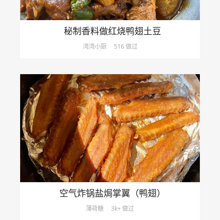
秘制香料做红烧鸭翅土豆
湾湾小厨
516 做过
空气炸锅盐焗掌翼（鸭翅）
薄荷糖
3k+ 做过