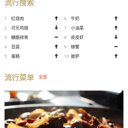
流行搜索
1
红烧肉
6
牛奶
2
可乐鸡翅
7
小油菜
3
糖醋排骨
8
皮皮虾
4
豆腐
9
螃蟹
5
蛋糕
10
披萨
流行菜单
全部