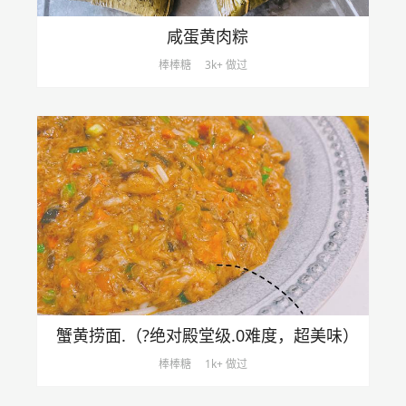
咸蛋黄肉粽
棒棒糖
3k+ 做过
蟹黄捞面.（?绝对殿堂级.0难度，超美味）
棒棒糖
1k+ 做过