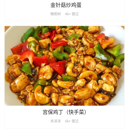
金针菇炒鸡蛋
橄榄树
4k+ 做过
宫保鸡丁（快手菜）
米沫沫
6k+ 做过