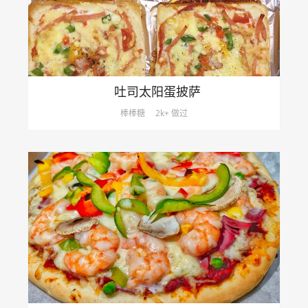
吐司太阳蛋披萨
棒棒糖
2k+ 做过