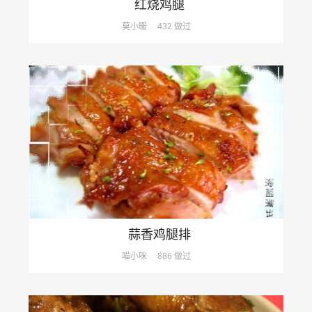
红烧鸡腿
莫小暖
432 做过
蒜香鸡腿排
喵小咪
886 做过