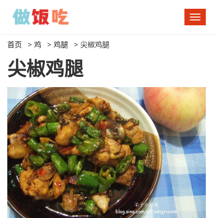
切
换
导
首页
>
鸡
>
鸡腿
>
尖椒鸡腿
航
尖椒鸡腿