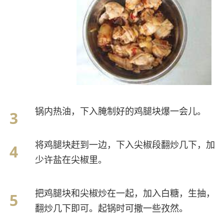
锅内热油，下入腌制好的鸡腿块爆一会儿。
将鸡腿块赶到一边，下入尖椒段翻炒几下，加
少许盐在尖椒里。
把鸡腿块和尖椒炒在一起，加入白糖，生抽，
翻炒几下即可。起锅时可撒一些孜然。