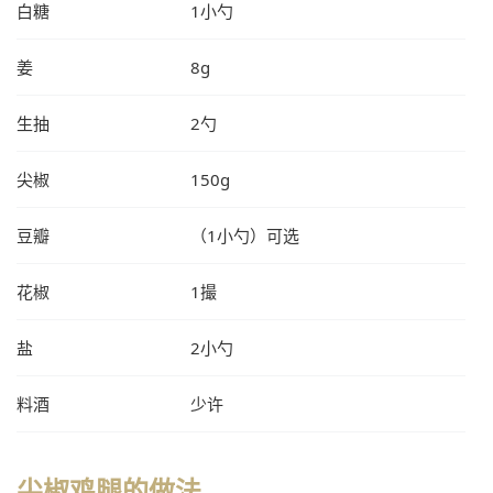
白糖
1小勺
姜
8g
生抽
2勺
尖椒
150g
豆瓣
（1小勺）可选
花椒
1撮
盐
2小勺
料酒
少许
尖椒鸡腿的做法