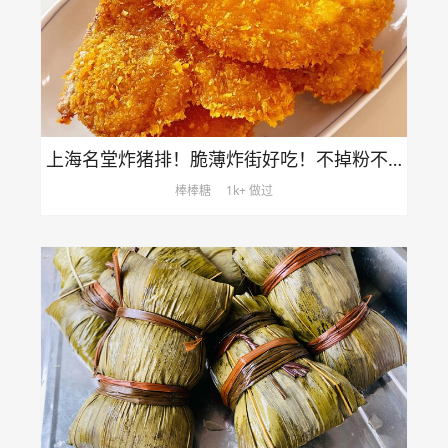
上海名堂炸猪排！脆薄炸街好吃！不掉粉不掉糠！
棒棒糖
1k+ 做过