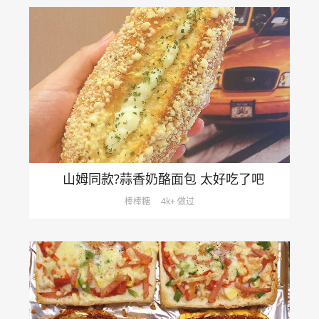
山姆同款?蒜香奶酪面包 太好吃了吧
棒棒糖
4k+ 做过