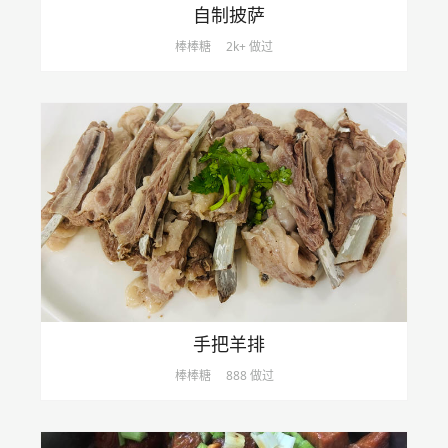
自制披萨
棒棒糖
2k+ 做过
手把羊排
棒棒糖
888 做过