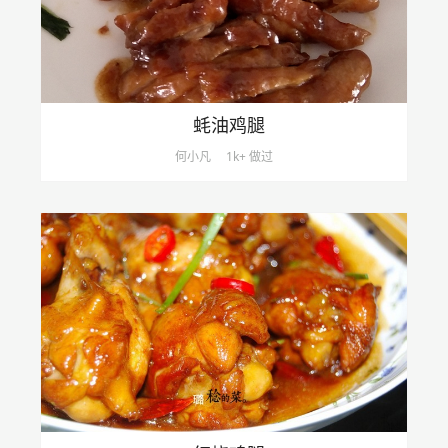
蚝油鸡腿
何小凡
1k+ 做过