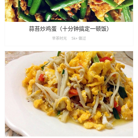
蒜苔炒鸡蛋（十分钟搞定一顿饭）
早茶时光
5k+ 做过