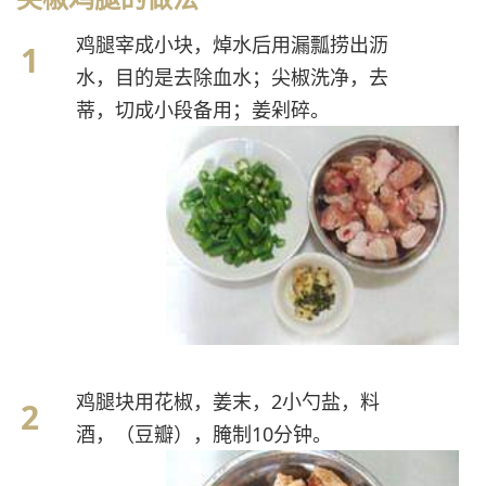
鸡腿宰成小块，焯水后用漏瓢捞出沥
水，目的是去除血水；尖椒洗净，去
蒂，切成小段备用；姜剁碎。
鸡腿块用花椒，姜末，2小勺盐，料
酒，（豆瓣），腌制10分钟。