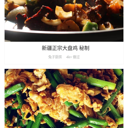
新疆正宗大盘鸡 秘制
兔子厨房
4k+ 做过