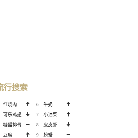
流行搜索
红烧肉
6
牛奶
可乐鸡翅
7
小油菜
糖醋排骨
8
皮皮虾
豆腐
9
螃蟹