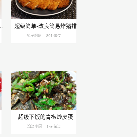
《台式炸猪排 炸排骨》
超级简单-改良简易炸猪排
兔子厨房
801 做过
超级下饭的青椒炒皮蛋
湾湾小厨
1k+ 做过