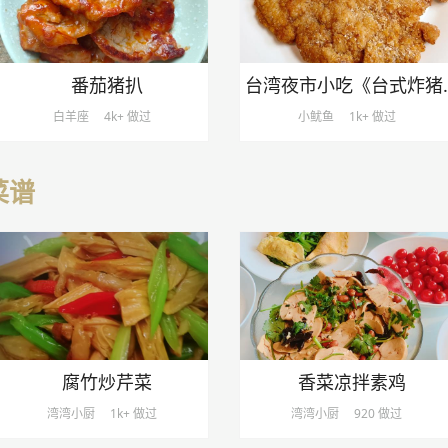
番茄猪扒
台湾夜市小吃
白羊座
4k+ 做过
小鱿鱼
1k+ 做过
菜谱
腐竹炒芹菜
香菜凉拌素鸡
湾湾小厨
1k+ 做过
湾湾小厨
920 做过