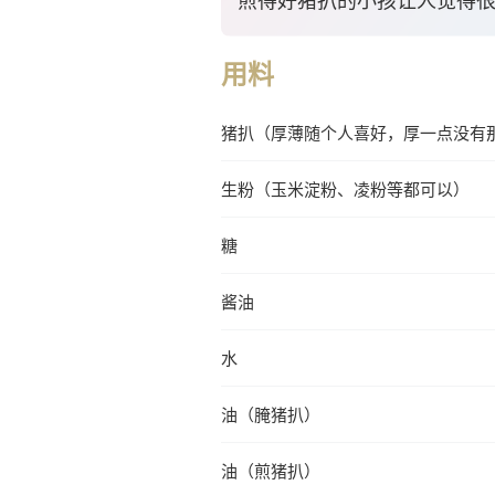
煎得好猪扒的小孩让人觉得
用料
猪扒（厚薄随个人喜好，厚一点没有
生粉（玉米淀粉、凌粉等都可以）
糖
酱油
水
油（腌猪扒）
油（煎猪扒）