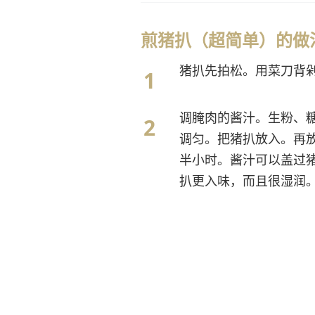
煎猪扒（超简单）的
猪扒先拍松。用菜刀背
调腌肉的酱汁。生粉、
调匀。把猪扒放入。再
半小时。酱汁可以盖过
扒更入味，而且很湿润