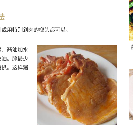
做法
剁或用特别剁肉的榔头都可以。
糖、酱油加水
放油。腌最少
猪扒。这样猪
。