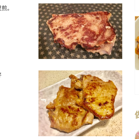
里煎。
好