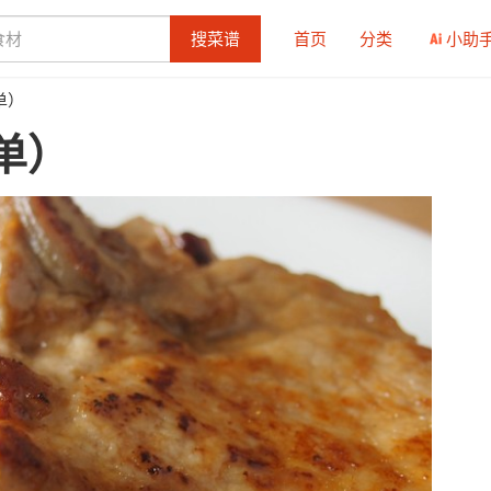
搜菜谱
首页
分类
小助
单）
单）