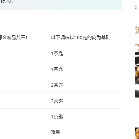
很惊奇。
5
那么容易煎干）
以下调味以200克的肉为基础
1茶匙
1茶匙
2茶匙
2茶匙
1茶匙
适量