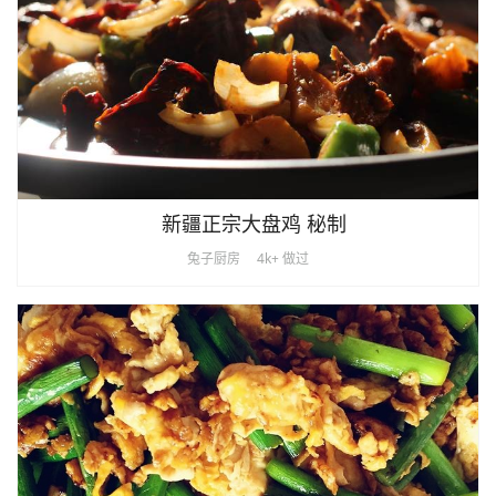
新疆正宗大盘鸡 秘制
兔子厨房
4k+ 做过