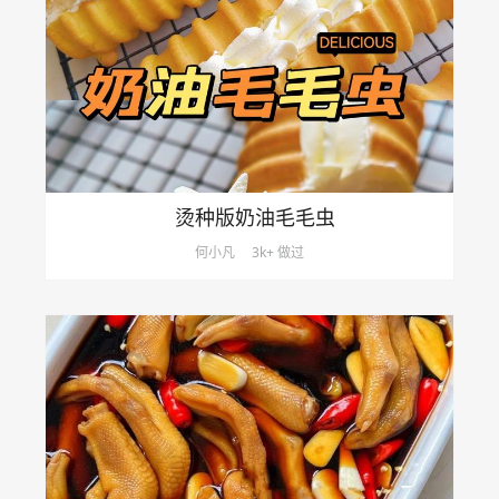
烫种版奶油毛毛虫
何小凡
3k+ 做过