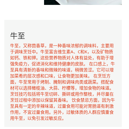
牛至
牛至，又称茴香草，是一种香味浓郁的调味料，主要用
于调味烹饪中。牛至富含维生素A、C和K，以及矿物质
如钙、铁和钾。这些营养物质对人体有益处，有助于增
强免疫力，促进消化和维持健康的皮肤。 在口感上，牛
至具有清新的香味和微辣的味道，稍微苦涩。它可以增
加菜肴的层次感和口味，让食物更加美味。 在烹饪方
面，牛至常用于烤制、腌制和调味肉类或蔬菜。搭配食
材可以选择橄榄油、大蒜、柠檬等，增加食物的味道。
烹饪技巧包括将牛至切碎、撕碎或用作整枝，并尽量在
烹饪过程中添加以保留其香味。 饮食禁忌方面，因为牛
至具有一定的辛辣味道，过量食用可能对胃肠道有刺激
作用，不宜过量食用。另外，过敏体质的人群应慎重食
用牛至，以免引发过敏反应。