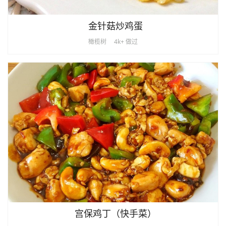
金针菇炒鸡蛋
橄榄树
4k+ 做过
宫保鸡丁（快手菜）