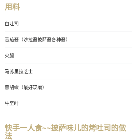
用料
白吐司
番茄酱（沙拉酱披萨酱各种酱）
火腿
马苏里拉芝士
黑胡椒（最好现磨）
牛至叶
快手一人食~~披萨味儿的烤吐司的做
法