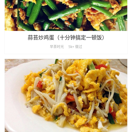
蒜苔炒鸡蛋（十分钟搞定一顿饭）
早茶时光
5k+ 做过