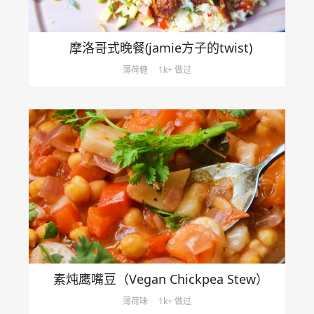
摩洛哥式晚餐(jamie方子的twist)
薄荷糖
1k+ 做过
素炖鹰嘴豆（Vegan Chickpea Stew）
薄荷味
1k+ 做过