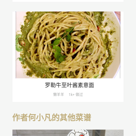
罗勒牛至叶酱素意面
懒羊羊
1k+ 做过
作者何小凡的其他菜谱