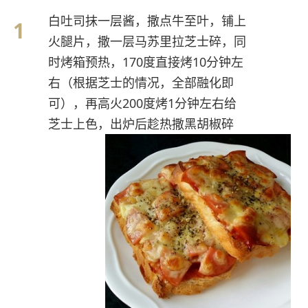
白吐司抹一层酱，撒点牛至叶，铺上
火腿片，撒一层马苏里拉芝士碎，同
时烤箱预热，170度直接烤10分钟左
右（根据芝士的情况，全部融化即
可），再高火200度烤1分钟左右给
芝士上色，出炉后趁热撒黑胡椒碎