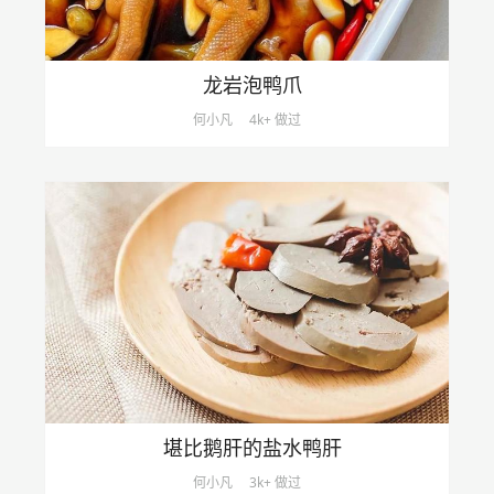
龙岩泡鸭爪
何小凡
4k+ 做过
堪比鹅肝的盐水鸭肝
何小凡
3k+ 做过