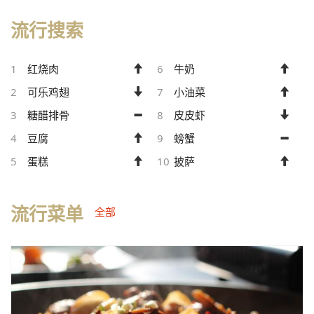
流行搜索
1
红烧肉
6
牛奶
2
可乐鸡翅
7
小油菜
3
糖醋排骨
8
皮皮虾
4
豆腐
9
螃蟹
5
蛋糕
10
披萨
流行菜单
全部