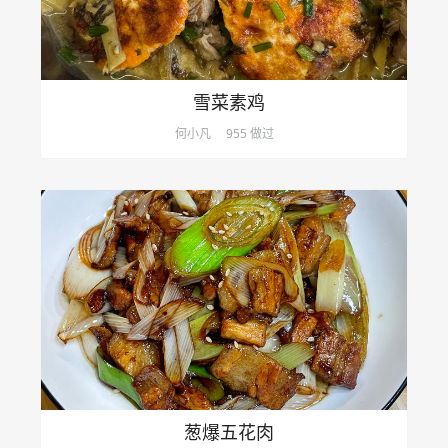
雪菜素鸡
何小凡
955 做过
葱爆五花肉