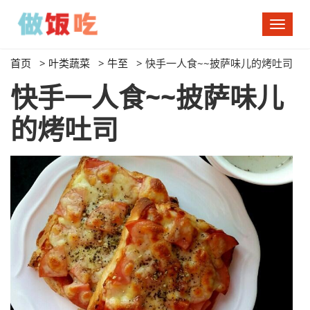
切
换
导
首页
>
叶类蔬菜
>
牛至
>
快手一人食~~披萨味儿的烤吐司
航
快手一人食~~披萨味儿
的烤吐司