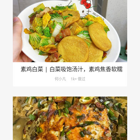
素鸡白菜 | 白菜吸饱汤汁，素鸡焦香软糯
何小凡
1k+ 做过