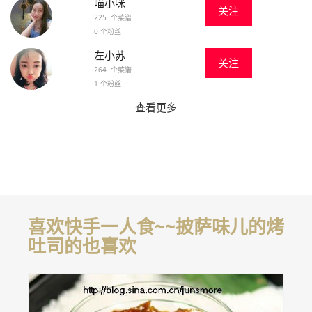
喵小咪
关注
225 个菜谱
0 个粉丝
左小苏
关注
264 个菜谱
1 个粉丝
查看更多
喜欢快手一人食~~披萨味儿的烤
吐司的也喜欢