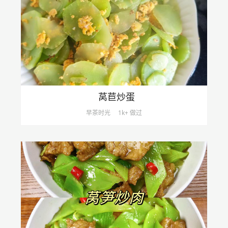
莴苣炒蛋
早茶时光
1k+ 做过