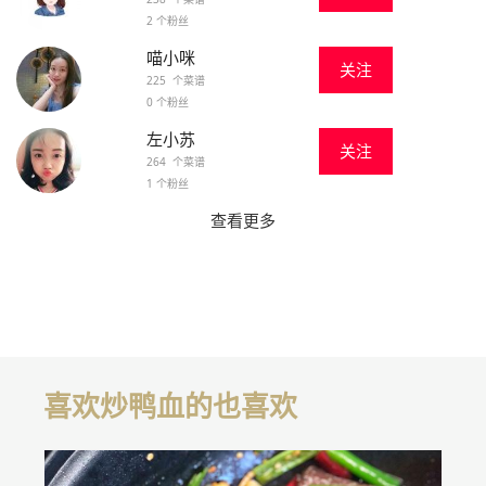
2 个粉丝
喵小咪
关注
225 个菜谱
0 个粉丝
左小苏
关注
264 个菜谱
1 个粉丝
查看更多
喜欢炒鸭血的也喜欢