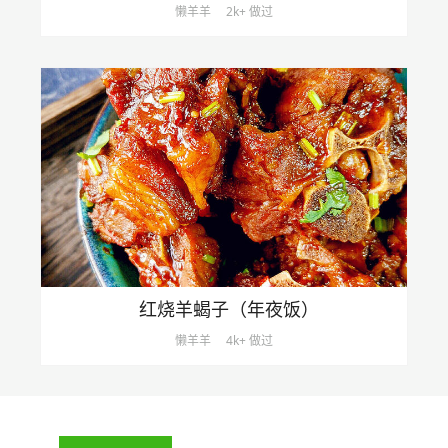
懒羊羊
2k+ 做过
红烧羊蝎子（年夜饭）
懒羊羊
4k+ 做过