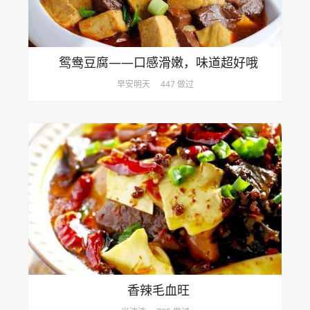
鸳鸯豆腐——口感滑嫩，味道超好哦
早安明天
447 做过
香辣毛血旺