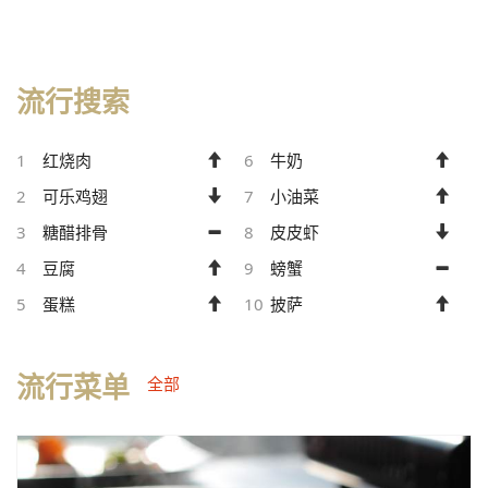
流行搜索
1
红烧肉
6
牛奶
2
可乐鸡翅
7
小油菜
3
糖醋排骨
8
皮皮虾
4
豆腐
9
螃蟹
5
蛋糕
10
披萨
流行菜单
全部