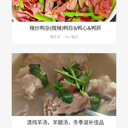
辣炒鸭杂(微辣)鸭珍&鸭心&鸭肝
懒羊羊
1k+ 做过
清炖羊汤，羊腿汤，冬季滋补佳品