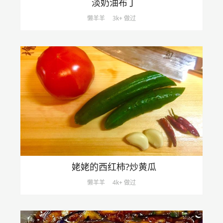
淡奶油布丁
懒羊羊
3k+ 做过
姥姥的西红柿?炒黄瓜
懒羊羊
4k+ 做过