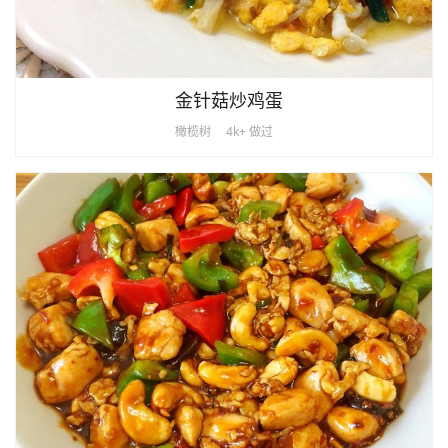
金针菇炒鸡蛋
橄榄树
4k+ 做过