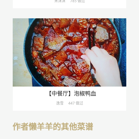
米沫沫
785 做过
【中餐厅】泡椒鸭血
逸雪
447 做过
作者懒羊羊的其他菜谱