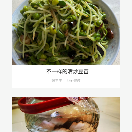
不一样的清炒豆苗
懒羊羊
4k+ 做过