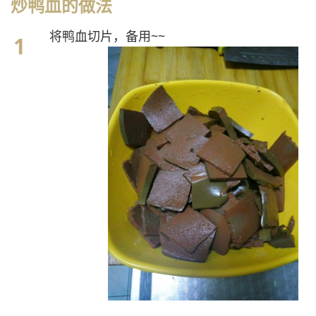
炒鸭血的做法
将鸭血切片，备用~~