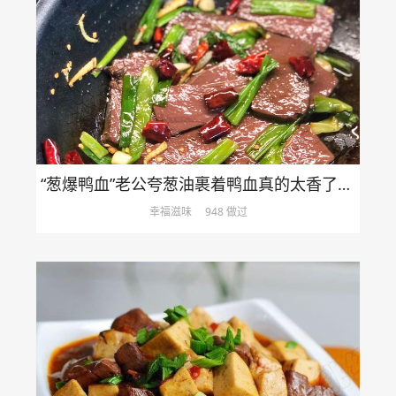
“葱爆鸭血”老公夸葱油裹着鸭血真的太香了！连葱都吃的一干二净哈哈
幸福滋味
948 做过