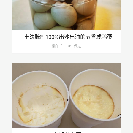
土法腌制100%出沙出油的五香咸鸭蛋
懒羊羊
2k+ 做过