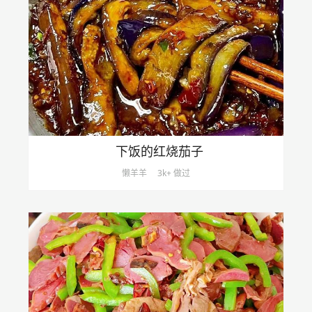
下饭的红烧茄子
懒羊羊
3k+ 做过