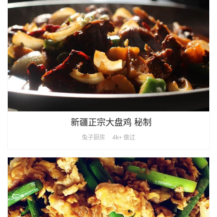
新疆正宗大盘鸡 秘制
兔子厨房
4k+ 做过