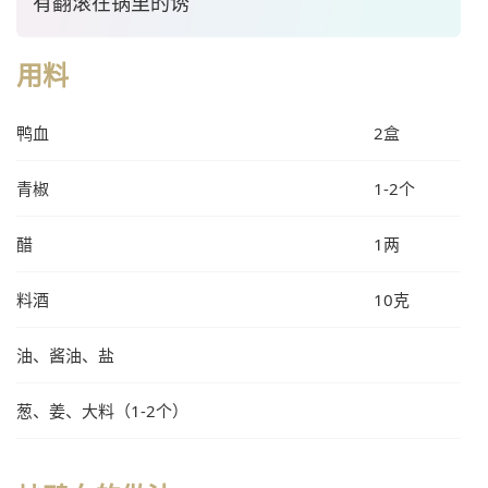
有翻滚在锅里的诱
用料
鸭血
2盒
青椒
1-2个
醋
1两
料酒
10克
油、酱油、盐
葱、姜、大料（1-2个）