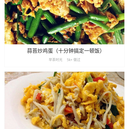
蒜苔炒鸡蛋（十分钟搞定一顿饭）
早茶时光
5k+ 做过