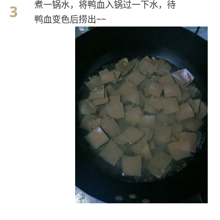
煮一锅水，将鸭血入锅过一下水，待
鸭血变色后捞出~~