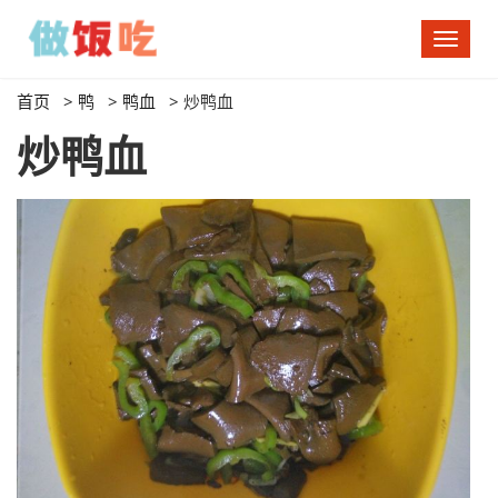
切
换
导
首页
>
鸭
>
鸭血
>
炒鸭血
航
炒鸭血