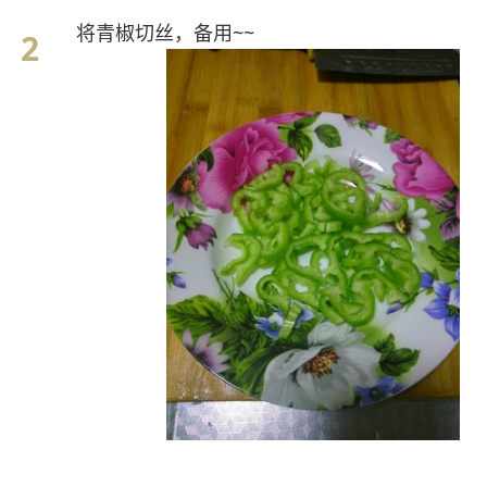
将青椒切丝，备用~~