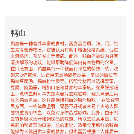
鸭血
鸭血是一种营养丰富的食材，富含蛋白质、铁、钙、维
生素等营养物质。它被认为有助于增强免疫系统，促进
血液循环，预防贫血等疾病。此外，鸭血还被认为具有
清热解毒的功效，能够帮助降低体内有害物质的含量。
在口感方面，鸭血具有一种软而有弹性的特殊口感，吃
起来Q弹爽滑，适合用来煮汤或者炒菜。常见的做法有
鸭血豆腐汤、鸭血粉丝煲等。搭配食材可以选择青菜、
豆腐、肉类等，增加口感和营养的丰富度。在烹饪技巧
上，煮鸭血时可事先加点姜片去除腥味，碗头煮沸后再
放入鸭血煮熟，这样能保持鸭血的原汁原味。 在饮食禁
忌方面，一些体质虚弱、胃肠不好或者容易上火的人群
要慎重食用鸭血，以免对身体造成影响。此外，由于鸭
血容易吸收汤汁和调味品的味道，所以需注意用量，以
免影响整道菜的口感。总的来说，适量食用新鲜的鸭血
能够为人体提供丰富的营养，但也需要根据个人体质来