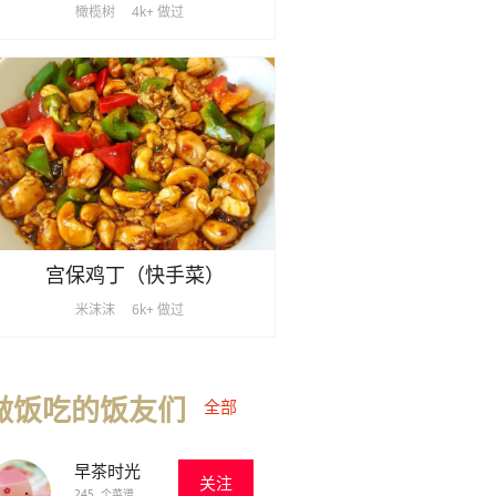
橄榄树
4k+ 做过
宫保鸡丁（快手菜）
米沫沫
6k+ 做过
做饭吃的饭友们
全部
早茶时光
关注
245 个菜谱