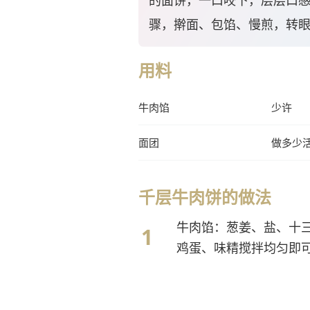
的面饼，一口咬下，层层口
骤，擀面、包馅、慢煎，转
用料
牛肉馅
少许
面团
做多少
千层牛肉饼的做法
牛肉馅：葱姜、盐、十
鸡蛋、味精搅拌均匀即