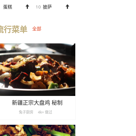
蛋糕
10
披萨
流行菜单
全部
新疆正宗大盘鸡 秘制
兔子厨房
4k+ 做过