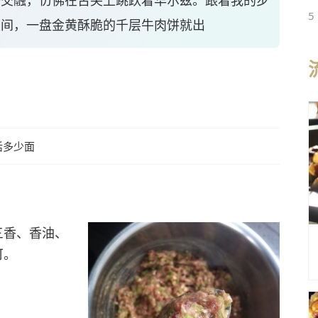
感交融，仿佛在舌尖上跳跃着华尔兹。跟着我的步
5
眼间，一盘金黄酥脆的千层牛肉饼就出
活多少面
三香、香油、
可。