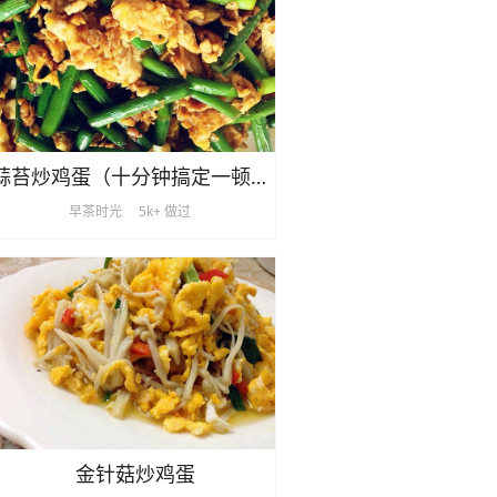
蒜苔炒鸡蛋（十分钟搞定一顿饭）
早茶时光
5k+ 做过
金针菇炒鸡蛋