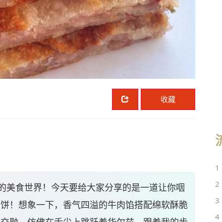
收藏
1
2
的美食世界！今天要给大家分享的是一道让你咽
3
肉饼！想象一下，香气四溢的牛肉馅搭配绵软酥脆
4