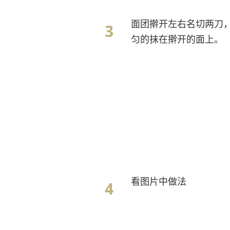
面团擀开左右名切两刀
匀的抹在擀开的面上。
看图片中做法