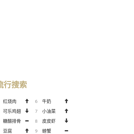
流行搜索
红烧肉
6
牛奶
可乐鸡翅
7
小油菜
糖醋排骨
8
皮皮虾
豆腐
9
螃蟹