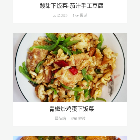
酸甜下饭菜-茄汁手工豆腐
云淡风轻
1k+ 做过
青椒炒鸡蛋下饭菜
薄荷糖
496 做过