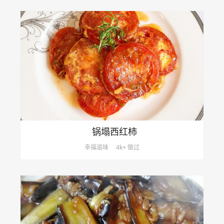
锅塌西红柿
幸福滋味
4k+ 做过