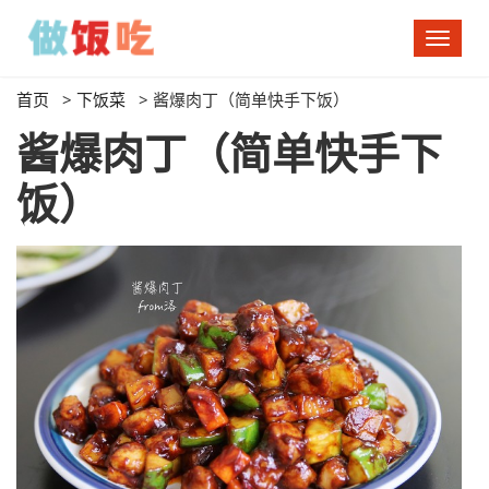
切
换
导
首页
>
下饭菜
>
酱爆肉丁（简单快手下饭）
航
酱爆肉丁（简单快手下
饭）