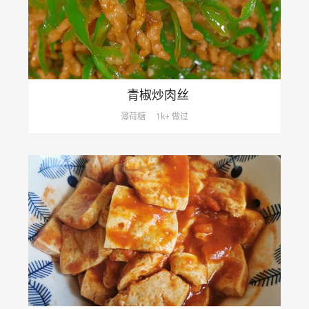
青椒炒肉丝
薄荷糖
1k+ 做过