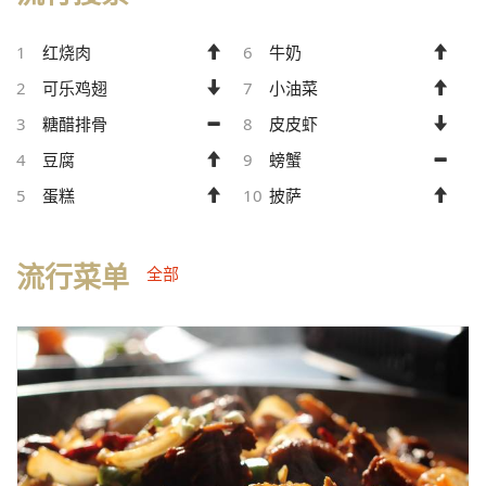
1
红烧肉
6
牛奶
2
可乐鸡翅
7
小油菜
3
糖醋排骨
8
皮皮虾
4
豆腐
9
螃蟹
5
蛋糕
10
披萨
流行菜单
全部