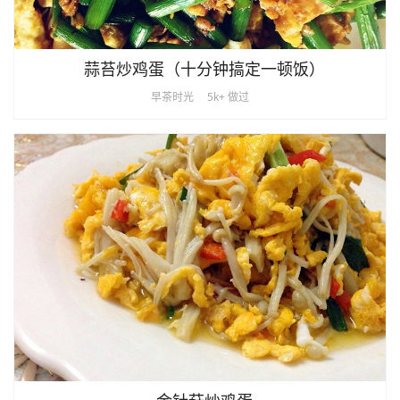
蒜苔炒鸡蛋（十分钟搞定一顿饭）
早茶时光
5k+ 做过