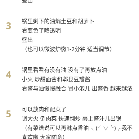
盛出
锅里剩下的油煸土豆和胡萝卜
看变色了略透明
盛出
（也可以微波炉微1-2分钟 适当调节）
锅里看看有没有油 没有了再放点油
小火 炒甜面酱和郫县豆瓣酱
看酱与油慢慢融合 冒小泡儿 出酱香 越来越浓
可以放肉和配菜了
调大火 倒肉菜 快速翻炒 裹上酱汁儿出锅
（有菜谱说可以再淋点香油 ╮(╯▽╰)╭我不
喜欢啦 大家随意）