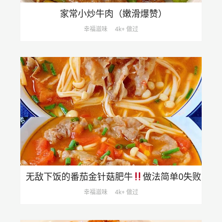
家常小炒牛肉（嫩滑爆赞）
幸福滋味
4k+ 做过
无敌下饭的番茄金针菇肥牛
做法简单0失败
幸福滋味
4k+ 做过