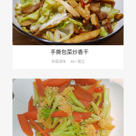
手撕包菜炒香干
幸福滋味
4k+ 做过