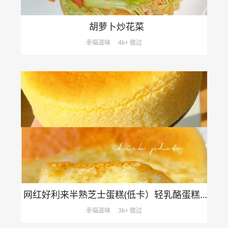
胡萝卜炒花菜
幸福滋味
4k+ 做过
网红好利来半熟芝士蛋糕(低卡）轻乳酪蛋糕hanjuku cheese
幸福滋味
3k+ 做过