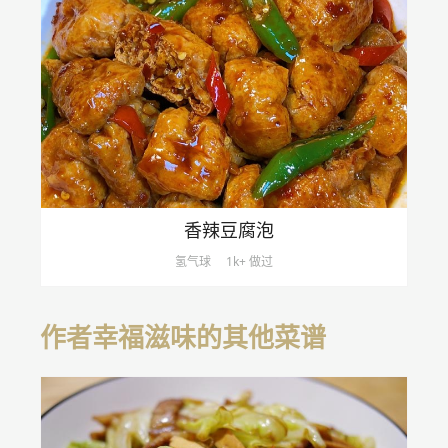
香辣豆腐泡
氢气球
1k+ 做过
作者幸福滋味的其他菜谱