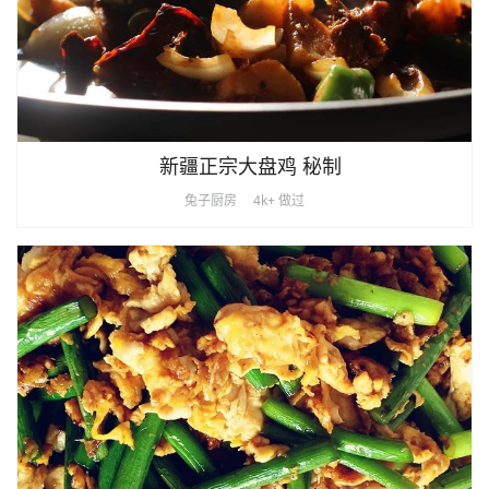
新疆正宗大盘鸡 秘制
兔子厨房
4k+ 做过