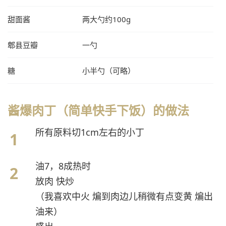
甜面酱
两大勺约100g
郫县豆瓣
一勺
糖
小半勺（可略）
酱爆肉丁（简单快手下饭）的做法
所有原料切1cm左右的小丁
油7，8成热时
放肉 快炒
（我喜欢中火 煸到肉边儿稍微有点变黄 煸出
油来）