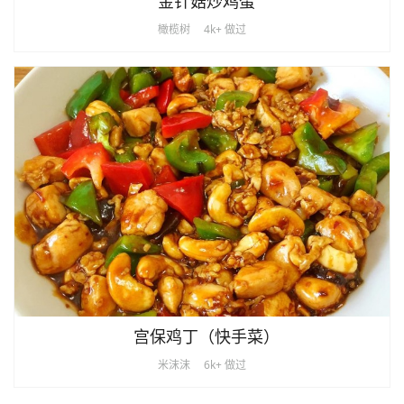
金针菇炒鸡蛋
橄榄树
4k+ 做过
宫保鸡丁（快手菜）
米沫沫
6k+ 做过