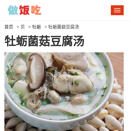
切
换
导
首页
>
贝
>
牡蛎
>
牡蛎菌菇豆腐汤
航
牡蛎菌菇豆腐汤