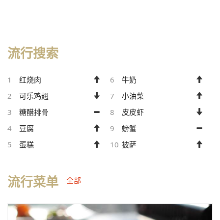
流行搜索
1
红烧肉
6
牛奶
2
可乐鸡翅
7
小油菜
3
糖醋排骨
8
皮皮虾
4
豆腐
9
螃蟹
5
蛋糕
10
披萨
流行菜单
全部