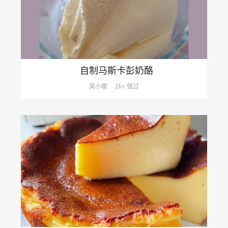
自制马斯卡彭奶酪
莫小暖
2k+ 做过