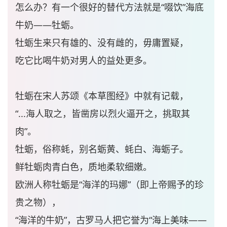
怎么办？有一个很好的替代方法就是“啜饮”海底
牛奶——牡蛎。
牡蛎生来只有雄的、没有雌的，毋庸置疑，
吃它比喝牛奶对男人的益处更多。
牡蛎在宋人苏颂《本草图经》中就有记载，
“...海人取之，皆凿房以烈火逼开之，挑取其
肉”。
牡蛎，俗称蚝，别名蛎黄、蚝白、海蛎子。
鲜牡蛎肉青白色，质地柔软细嫩。
欧洲人称牡蛎是“海洋的玛娜”（即上帝赐予的珍
贵之物），
“海洋的牛奶”，古罗马人把它誉为“海上美味——