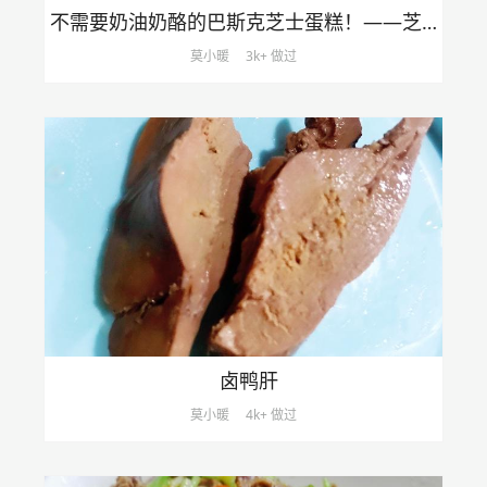
不需要奶油奶酪的巴斯克芝士蛋糕！——芝士片版蛋糕（四）
莫小暖
3k+ 做过
卤鸭肝
莫小暖
4k+ 做过