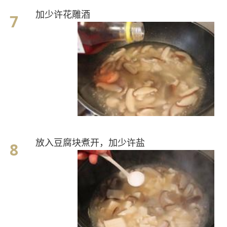
加少许花雕酒
放入豆腐块煮开，加少许盐