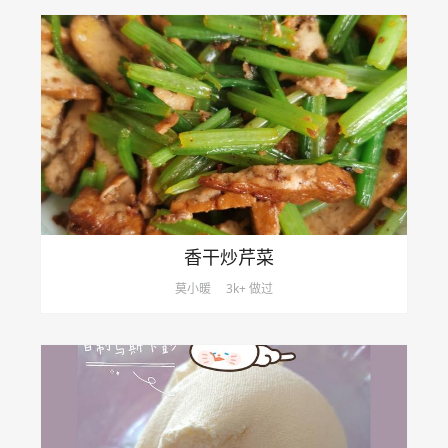
香干炒芹菜
莫小暖
3k+ 做过