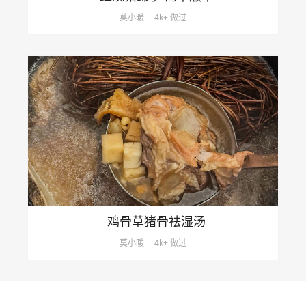
莫小暖
4k+ 做过
鸡骨草猪骨祛湿汤
莫小暖
4k+ 做过