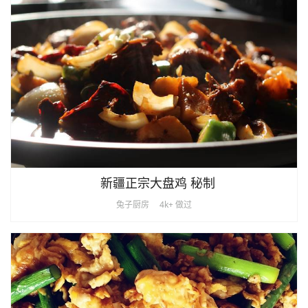
新疆正宗大盘鸡 秘制
兔子厨房
4k+ 做过