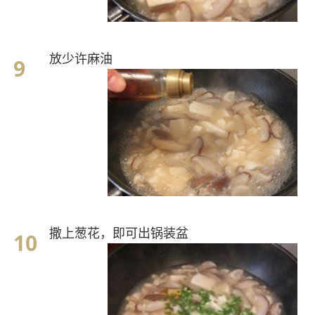
放少许麻油
撒上葱花，即可出锅装盆