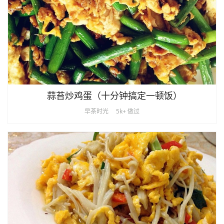
蒜苔炒鸡蛋（十分钟搞定一顿饭）
早茶时光
5k+ 做过