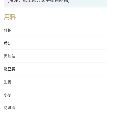
用料
牡蛎
香菇
秀珍菇
嫩豆腐
生姜
小葱
花雕酒