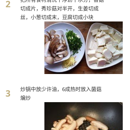
切成片，秀珍菇对半开，生姜切成
丝，小葱切成末，豆腐切成小块
炒锅中放少许油，6成热时放入菌菇
煸炒