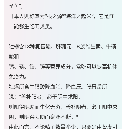
圣鱼”，
日本人则称其为“根之源”“海洋之超米”，它是惟
一能够生吃的贝类。
牡蛎含18种氨基酸、肝糖元、B族维生素、牛磺
酸和
钙、磷、铁、锌等营养成分，常吃可以提高机体
免疫力。
牡蛎所含牛磺酸降血脂、降血压。张景岳所
说："善补阳者，必于阴中求阳，
则阳得阴助而生化无穷，善补阴者，必于阳中求
阴，则阴得阳助而泉源不断。"
由此而言，不论精子数量多少，只要是由肾虚引