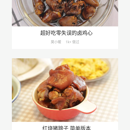
超好吃零失误的卤鸡心
莫小暖
1k+ 做过
红烧猪蹄子 简单版本