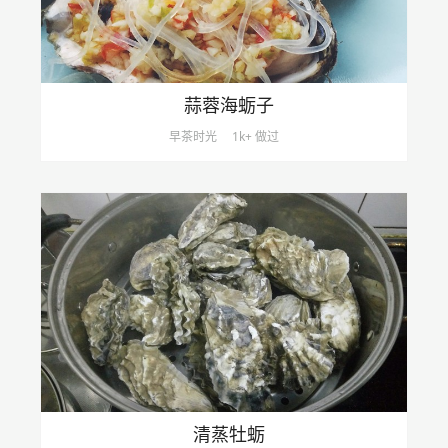
蒜蓉海蛎子
早茶时光
1k+ 做过
清蒸牡蛎