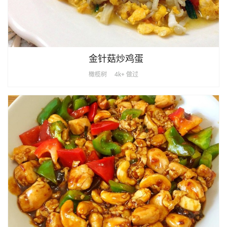
金针菇炒鸡蛋
橄榄树
4k+ 做过