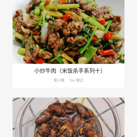
小炒牛肉（米饭杀手系列十）
莫小暖
1k+ 做过