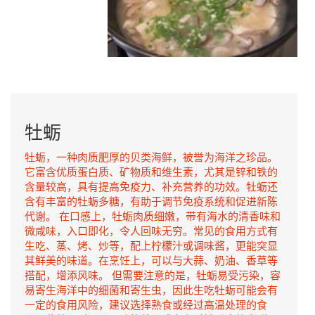
牡蛎
牡蛎，一种肉质肥厚的贝类海鲜，被誉为海洋之珍品。
它富含优质蛋白质、矿物质和维生素，尤其是锌和铁的
含量较高，具有提高免疫力、补充营养的功效。牡蛎还
含有丰富的牡蛎多糖，有助于调节免疫系统和促进新陈
代谢。 在口感上，牡蛎肉质细嫩，带有海水的清香味和
微咸味，入口即化，令人回味无穷。常见的食用方式有
生吃、蒸、烤、炒等，配上柠檬汁或调味酱，更能突显
其鲜美的味道。在烹饪上，可以与大蒜、奶油、香草等
搭配，增添风味。 但需要注意的是，牡蛎易受污染，容
易寄生海洋中的细菌和寄生虫，因此生吃牡蛎可能会有
一定的食用风险，建议选择熟食或经过高温处理的食