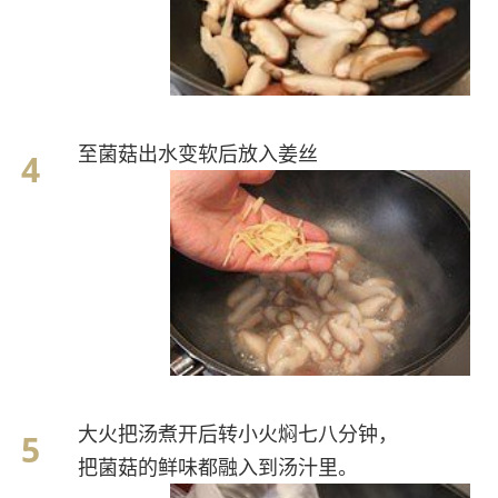
至菌菇出水变软后放入姜丝
大火把汤煮开后转小火焖七八分钟，
把菌菇的鲜味都融入到汤汁里。