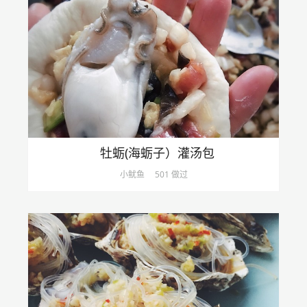
牡蛎(海蛎子）灌汤包
小鱿鱼
501 做过