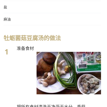
盐
麻油
牡蛎菌菇豆腐汤的做法
准备食材
把所有食材清洗干净沥干水分，香菇