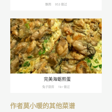
飘雨
953 做过
完美海蛎煎蛋
兔子厨房
1k+ 做过
作者莫小暖的其他菜谱