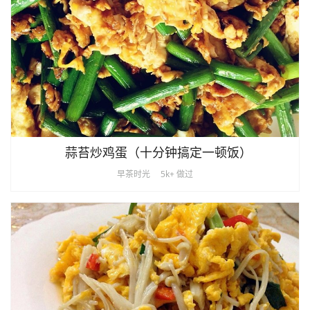
蒜苔炒鸡蛋（十分钟搞定一顿饭）
早茶时光
5k+ 做过