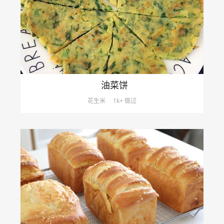
油菜饼
花生米
1k+ 做过