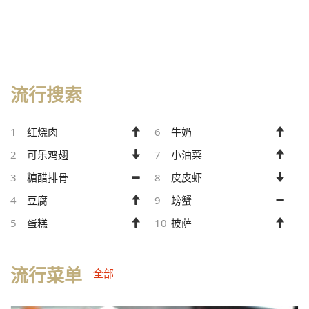
流行搜索
1
红烧肉
6
牛奶
2
可乐鸡翅
7
小油菜
3
糖醋排骨
8
皮皮虾
4
豆腐
9
螃蟹
5
蛋糕
10
披萨
流行菜单
全部