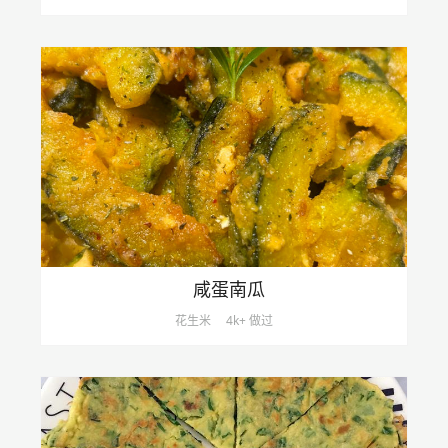
咸蛋南瓜
花生米
4k+ 做过