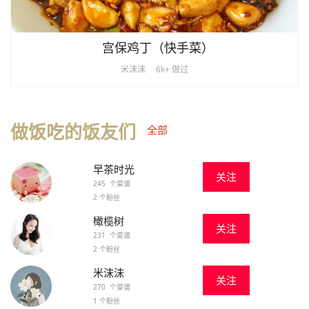
宫保鸡丁（快手菜）
米沫沫
6k+ 做过
做饭吃的饭友们
全部
早茶时光
关注
245 个菜谱
2 个粉丝
橄榄树
关注
231 个菜谱
2 个粉丝
米沫沫
关注
270 个菜谱
1 个粉丝