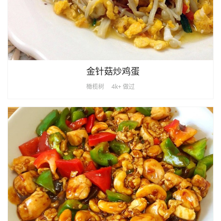
金针菇炒鸡蛋
橄榄树
4k+ 做过