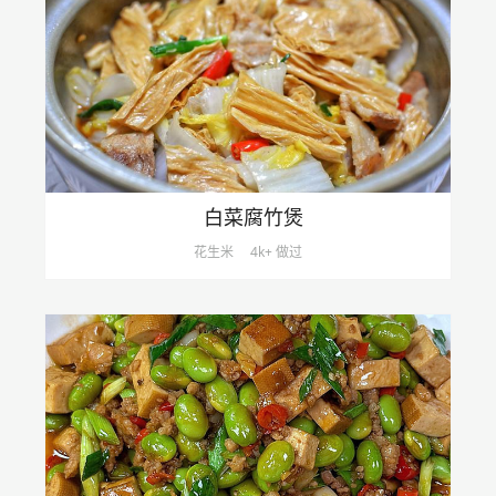
白菜腐竹煲
花生米
4k+ 做过