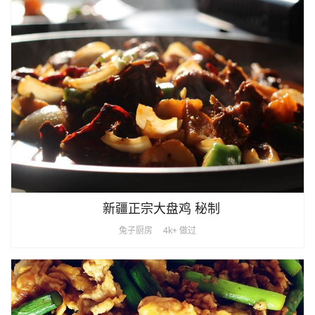
新疆正宗大盘鸡 秘制
兔子厨房
4k+ 做过