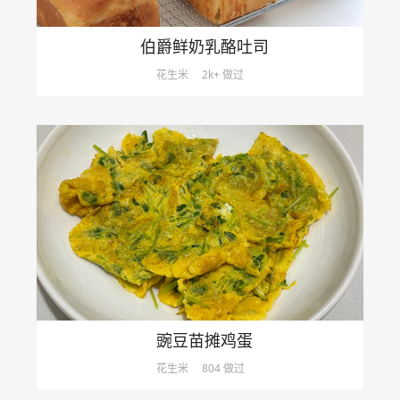
伯爵鲜奶乳酪吐司
花生米
2k+ 做过
豌豆苗摊鸡蛋
花生米
804 做过