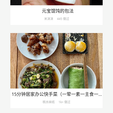
元宝馄饨的包法
米沫沫
445 做过
15分钟居家办公快手菜（一荤一素一主食一甜品）（含半成品预制）
桃水妹纸
1k+ 做过