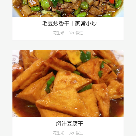
毛豆炒香干｜家常小炒
花生米
3k+ 做过
焖汁豆腐干
花生米
3k+ 做过