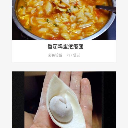
番茄鸡蛋疙瘩面
彩色铃铛
717 做过