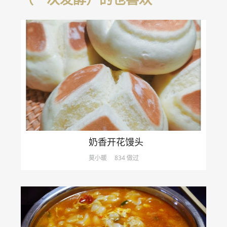
奶香开花馒头
莫小暖
834 做过