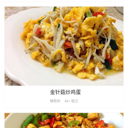
金针菇炒鸡蛋
橄榄树
4k+ 做过