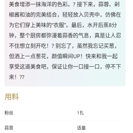
美食增添一抹海洋的色彩。? 接下来，蒜蓉、剁
椒酱和油的完美结合，轻轻放入贝壳中，仿佛在
为它们穿上美味的“衣服”。最后，水开后蒸8分
钟，整个厨房都弥漫着蒜香的气息，真是让人忍
不住想立刻开吃！? 别忘了，虽然我忘记买葱，
但洒上一点葱花，颜值瞬间UP！快来和我一起
享受这道美食吧，保证让你一口接一口，停不下
来！??
用料
粉丝
1扎
蒜茸
适量