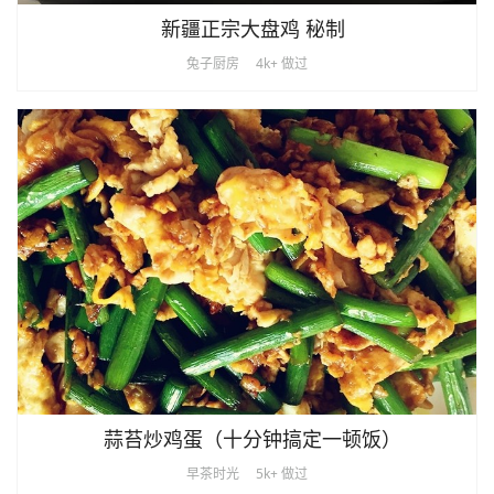
新疆正宗大盘鸡 秘制
兔子厨房
4k+ 做过
蒜苔炒鸡蛋（十分钟搞定一顿饭）
早茶时光
5k+ 做过