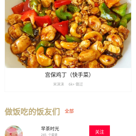
宫保鸡丁（快手菜）
米沫沫
6k+ 做过
做饭吃的饭友们
全部
早茶时光
关注
245 个菜谱