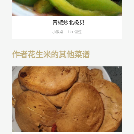
青椒炒北极贝
小饭桌
1k+ 做过
作者花生米的其他菜谱