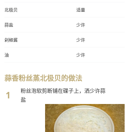
北极贝
适量
蒜盐
少许
剁椒酱
少许
油
少许
蒜香粉丝蒸北极贝的做法
粉丝泡软剪断铺在碟子上，洒少许蒜
盐