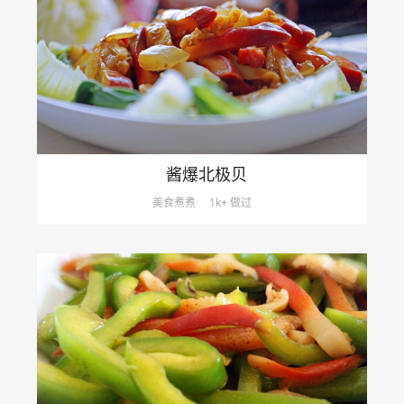
酱爆北极贝
美食煮煮
1k+ 做过