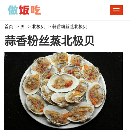
切
换
导
首页
>
贝
>
北极贝
>
蒜香粉丝蒸北极贝
航
蒜香粉丝蒸北极贝