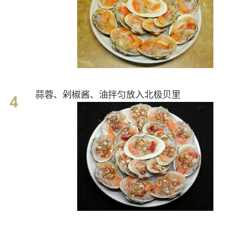
蒜蓉、剁椒酱、油拌匀放入北极贝里