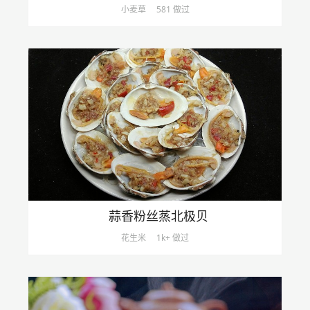
小麦草
581 做过
蒜香粉丝蒸北极贝
花生米
1k+ 做过