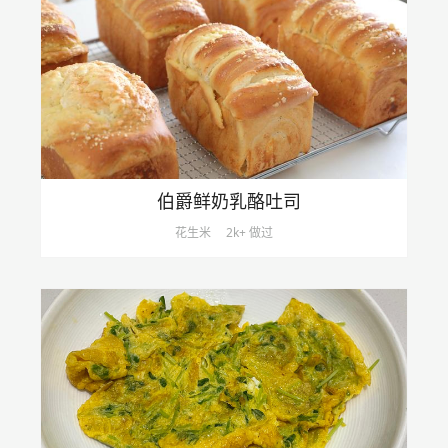
伯爵鲜奶乳酪吐司
花生米
2k+ 做过