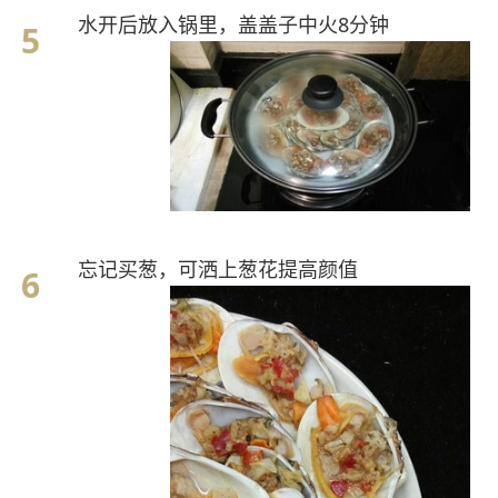
水开后放入锅里，盖盖子中火8分钟
忘记买葱，可洒上葱花提高颜值