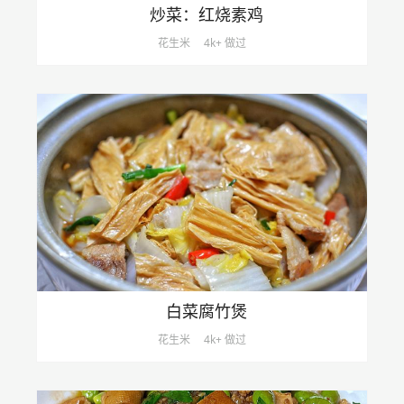
炒菜：红烧素鸡
花生米
4k+ 做过
白菜腐竹煲
花生米
4k+ 做过