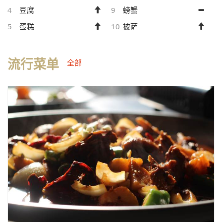
4
豆腐
9
螃蟹
5
蛋糕
10
披萨
流行菜单
全部