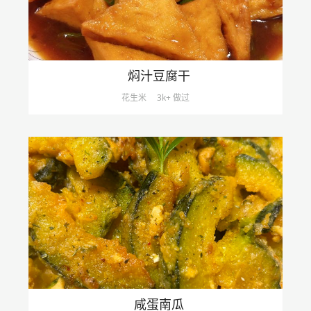
焖汁豆腐干
花生米
3k+ 做过
咸蛋南瓜