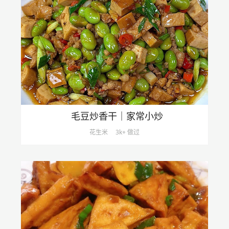
毛豆炒香干｜家常小炒
花生米
3k+ 做过