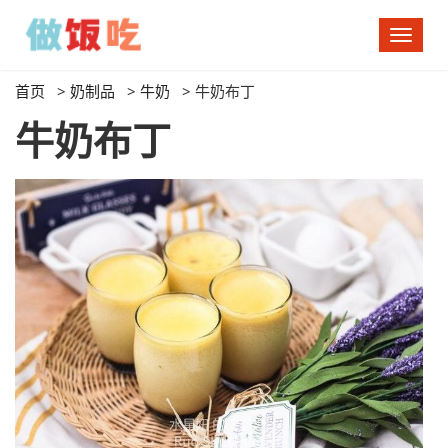
切
换
导
首页
>
奶制品
>
牛奶
>
牛奶布丁
航
牛奶布丁