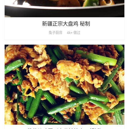
新疆正宗大盘鸡 秘制
兔子厨房
4k+ 做过