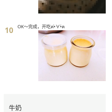
OK～完成，开吃ฅ•̀∀•́ฅ
牛奶