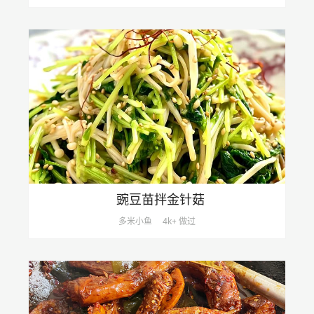
豌豆苗拌金针菇
多米小鱼
4k+ 做过