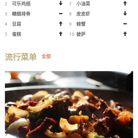
2
可乐鸡翅
7
小油菜
3
糖醋排骨
8
皮皮虾
4
豆腐
9
螃蟹
5
蛋糕
10
披萨
流行菜单
全部