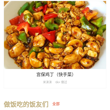
宫保鸡丁（快手菜）
米沫沫
6k+ 做过
做饭吃的饭友们
全部