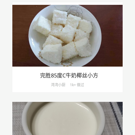
完胜85度C牛奶椰丝小方
湾湾小厨
1k+ 做过