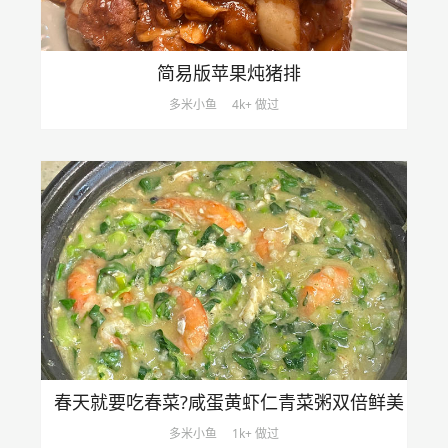
简易版苹果炖猪排
多米小鱼
4k+ 做过
春天就要吃春菜?咸蛋黄虾仁青菜粥双倍鲜美
多米小鱼
1k+ 做过