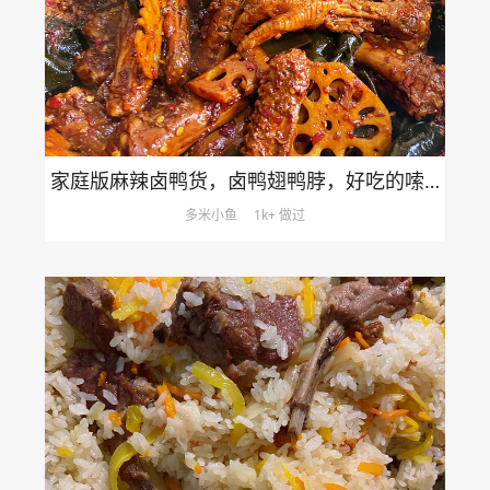
家庭版麻辣卤鸭货，卤鸭翅鸭脖，好吃的嗦手指！
多米小鱼
1k+ 做过