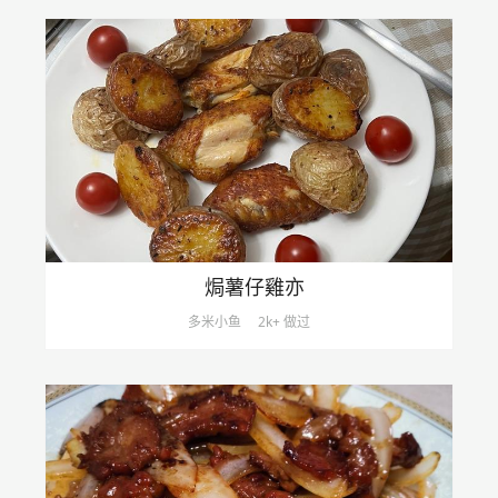
焗薯仔雞亦
多米小鱼
2k+ 做过