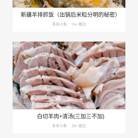
新疆羊排抓饭（出锅后米粒分明的秘密）
多米小鱼
1k+ 做过
白切羊肉+清汤(三加三不加)
多米小鱼
2k+ 做过