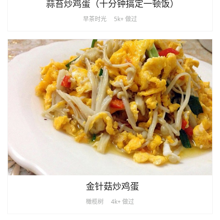
蒜苔炒鸡蛋（十分钟搞定一顿饭）
早茶时光
5k+ 做过
金针菇炒鸡蛋
橄榄树
4k+ 做过