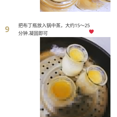
把布丁瓶放入锅中蒸，大约15～25
分钟.凝固即可