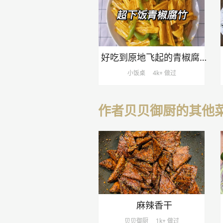
好吃到原地飞起的青椒腐竹
小饭桌
4k+ 做过
作者贝贝御厨的其他
麻辣香干
贝贝御厨
1k+ 做过