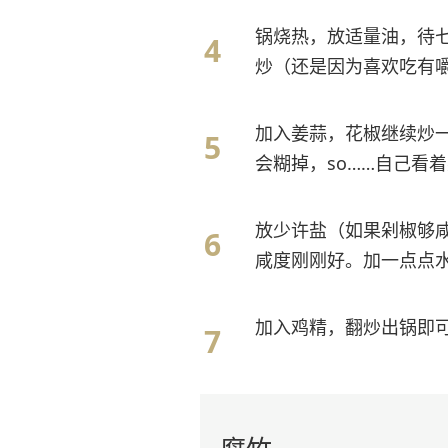
锅烧热，放适量油，待
炒（还是因为喜欢吃有
加入姜蒜，花椒继续炒
会糊掉，so……自己看
放少许盐（如果剁椒够
咸度刚刚好。加一点点
加入鸡精，翻炒出锅即