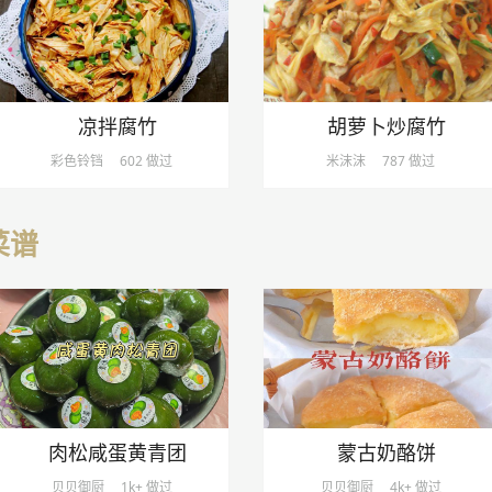
凉拌腐竹
胡萝卜炒腐竹
彩色铃铛
602 做过
米沫沫
787 做过
菜谱
肉松咸蛋黄青团
蒙古奶酪饼
贝贝御厨
1k+ 做过
贝贝御厨
4k+ 做过