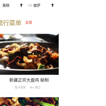
蛋糕
10
披萨
流行菜单
全部
新疆正宗大盘鸡 秘制
兔子厨房
4k+ 做过