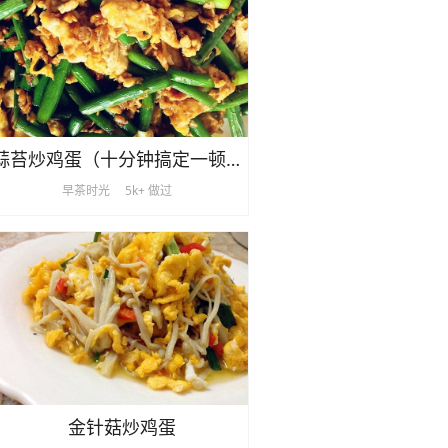
蒜苔炒鸡蛋（十分钟搞定一顿饭）
早茶时光
5k+ 做过
金针菇炒鸡蛋