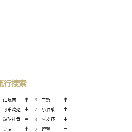
流行搜索
红烧肉
6
牛奶
可乐鸡翅
7
小油菜
糖醋排骨
8
皮皮虾
豆腐
9
螃蟹