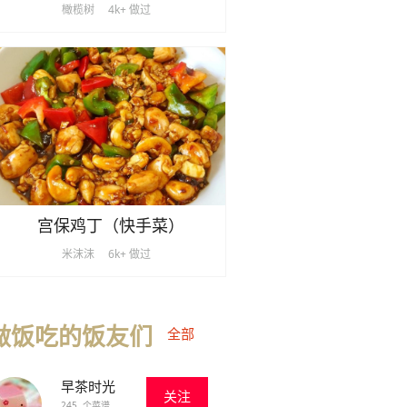
橄榄树
4k+ 做过
宫保鸡丁（快手菜）
米沫沫
6k+ 做过
做饭吃的饭友们
全部
早茶时光
关注
245 个菜谱