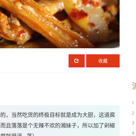
收藏
1
2
磨的，当然吃货的终极目标就是成为大厨，这道腐
3
，而且落落是个无辣不欢的湘妹子，所以加了剁椒
4