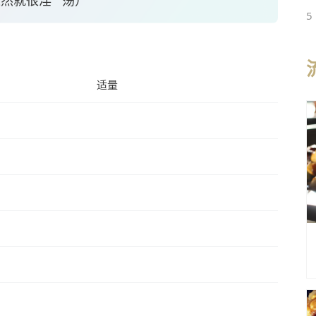
然就很淫 荡）
5
适量