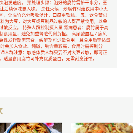
快泡发速度。 预处理步骤：泡好的腐竹需挤干水分，烹
，让后续调味更入味。 烹饪火候：炒腐竹时建议用中小火
间，让腐竹充分吸收汤汁，口感更软糯。 五、饮食禁忌
原料为大豆，对大豆或豆制品过敏的人群严禁食用，以免
过敏反应。 特殊人群控制摄入量 肾病患者：腐竹属于高
食用量，避免加重肾脏代谢负担。 高尿酸血症 / 痛风
急性发作期需禁食，缓解期可少量食用，且食用后需适量
工时会加入食盐、纯碱，钠含量较高，食用时需控制分
普通人群注意：敏感体质人群只要不对大豆过敏，即可正
，适量食用腐竹可补充优质蛋白，无需刻意谨慎。
欢