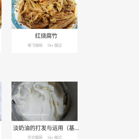
红烧腐竹
单飞咖啡
1k+ 做过
淡奶油的打发与运用（基础）（干货）
贝贝御厨
1k+ 做过