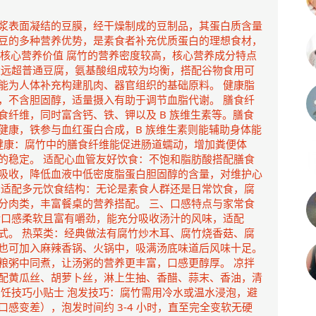
浆表面凝结的豆膜，经干燥制成的豆制品，其蛋白质含量
豆的多种营养优势，是素食者补充优质蛋白的理想食材，
一、核心营养价值 腐竹的营养密度较高，核心营养成分特点
量远超普通豆腐，氨基酸组成较为均衡，搭配谷物食用可
能为人体补充构建肌肉、器官组织的基础原料。 健康脂
，不含胆固醇，适量摄入有助于调节血脂代谢。 膳食纤
食纤维，同时富含钙、铁、钾以及 B 族维生素等。膳食
健康，铁参与血红蛋白合成，B 族维生素则能辅助身体能
道健康：腐竹中的膳食纤维能促进肠道蠕动，增加粪便体
的稳定。 适配心血管友好饮食：不饱和脂肪酸搭配膳食
吸收，降低血液中低密度脂蛋白胆固醇的含量，对维护心
，适配多元饮食结构：无论是素食人群还是日常饮食，腐
分肉类，丰富餐桌的营养搭配。 三、口感特点与家常食
后口感柔软且富有嚼劲，能充分吸收汤汁的风味，适配
式。 热菜类：经典做法有腐竹炒木耳、腐竹烧香菇、腐
也可加入麻辣香锅、火锅中，吸满汤底味道后风味十足。
粮粥中同煮，让汤粥的营养更丰富，口感更醇厚。 凉拌
配黄瓜丝、胡萝卜丝，淋上生抽、香醋、蒜末、香油，清
烹饪技巧小贴士 泡发技巧：腐竹需用冷水或温水浸泡，避
感变差），泡发时间约 3-4 小时，直至完全变软无硬