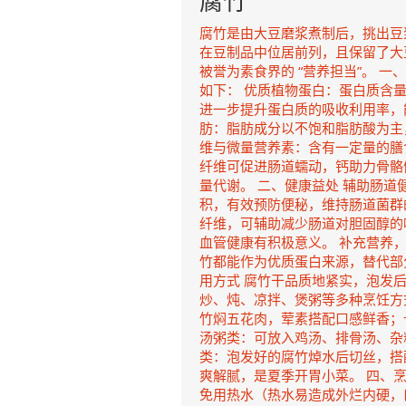
腐竹
腐竹是由大豆磨浆煮制后，挑出豆
在豆制品中位居前列，且保留了大
被誉为素食界的 “营养担当”。 
如下： 优质植物蛋白：蛋白质含
进一步提升蛋白质的吸收利用率，
肪：脂肪成分以不饱和脂肪酸为主
维与微量营养素：含有一定量的膳
纤维可促进肠道蠕动，钙助力骨骼
量代谢。 二、健康益处 辅助肠
积，有效预防便秘，维持肠道菌群
纤维，可辅助减少肠道对胆固醇的
血管健康有积极意义。 补充营养
竹都能作为优质蛋白来源，替代部
用方式 腐竹干品质地紧实，泡发
炒、炖、凉拌、煲粥等多种烹饪方
竹焖五花肉，荤素搭配口感鲜香；
汤粥类：可放入鸡汤、排骨汤、杂
类：泡发好的腐竹焯水后切丝，搭
爽解腻，是夏季开胃小菜。 四、
免用热水（热水易造成外烂内硬，口