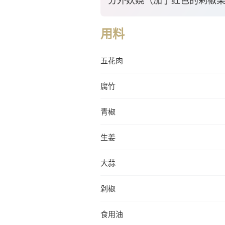
分外妖娆（加了红色的剁椒果
用料
五花肉
腐竹
青椒
生姜
大蒜
剁椒
食用油