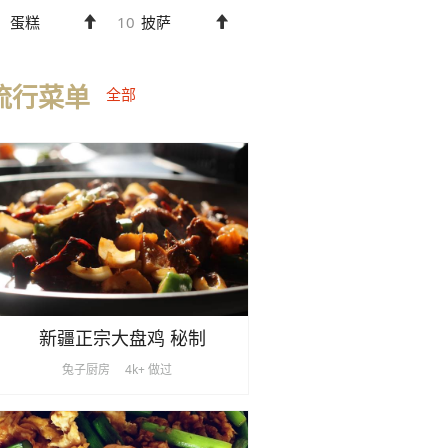
蛋糕
10
披萨
流行菜单
全部
新疆正宗大盘鸡 秘制
兔子厨房
4k+ 做过