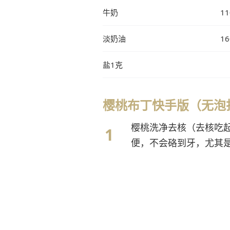
牛奶
1
淡奶油
1
盐1克
樱桃布丁快手版（无泡
樱桃洗净去核（去核吃
便，不会硌到牙，尤其