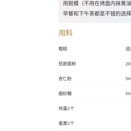
用脱模（不用在烤盘内抹黄
早餐和下午茶都是不错的选择
用料
樱桃
适
低筋面粉
2
杏仁粉
5
细砂糖
5
鸡蛋2个
蛋黄2个