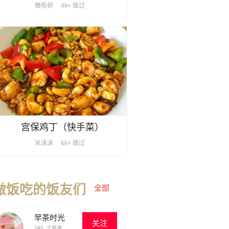
橄榄树
4k+ 做过
宫保鸡丁（快手菜）
米沫沫
6k+ 做过
做饭吃的饭友们
全部
早茶时光
关注
245 个菜谱