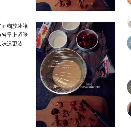
好面糊放冰箱
节省早上紧张
仁味道更浓