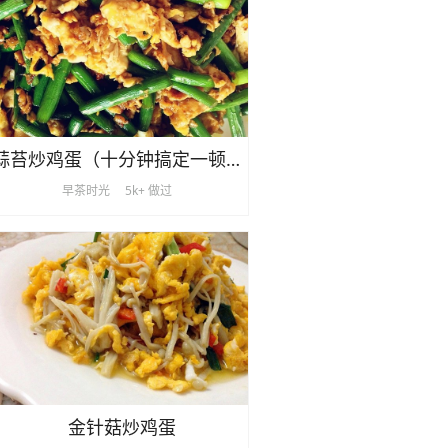
蒜苔炒鸡蛋（十分钟搞定一顿饭）
早茶时光
5k+ 做过
金针菇炒鸡蛋