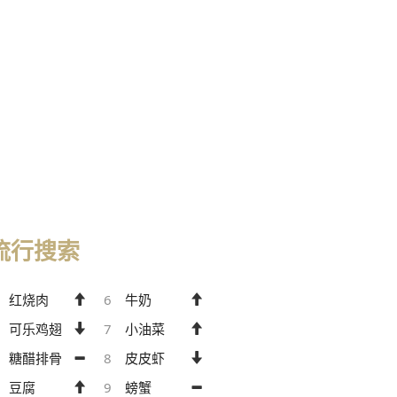
流行搜索
红烧肉
6
牛奶
可乐鸡翅
7
小油菜
糖醋排骨
8
皮皮虾
豆腐
9
螃蟹