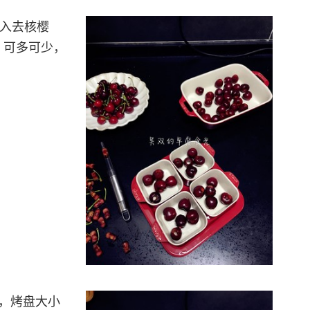
放入去核樱
，可多可少，
。
，烤盘大小