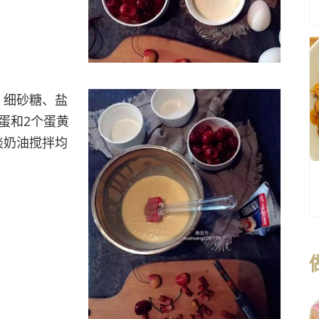
、细砂糖、盐
蛋和2个蛋黄
淡奶油搅拌均