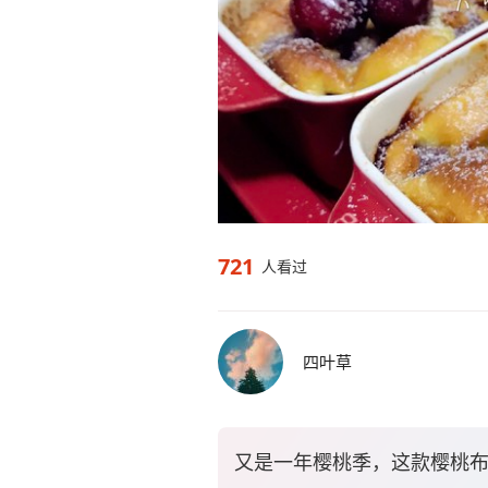
721
人看过
四叶草
又是一年樱桃季，这款樱桃