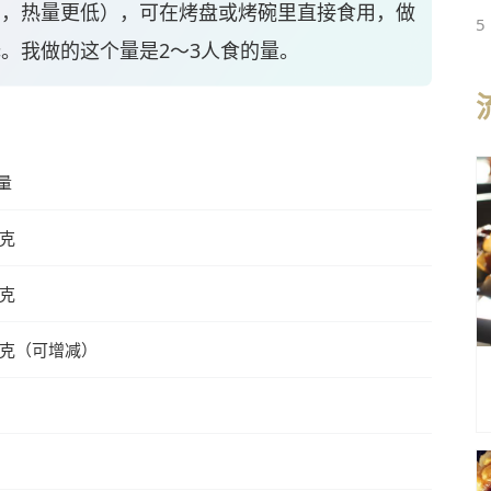
油，热量更低），可在烤盘或烤碗里直接食用，做
5
。我做的这个量是2～3人食的量。
量
0克
0克
0克（可增减）