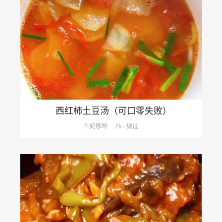
西红柿土豆汤（可口零失败）
牛奶咖啡
2k+ 做过