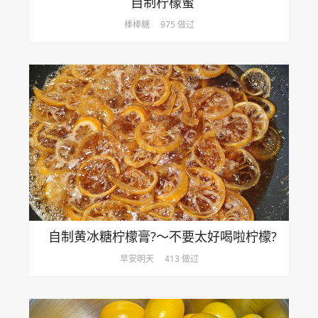
自制柠檬蜜
棒棒糖
975 做过
自制黄冰糖柠檬膏?～不要太好喝啦柠檬?
早安明天
413 做过