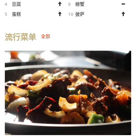
4
豆腐
9
螃蟹
5
蛋糕
10
披萨
流行菜单
全部