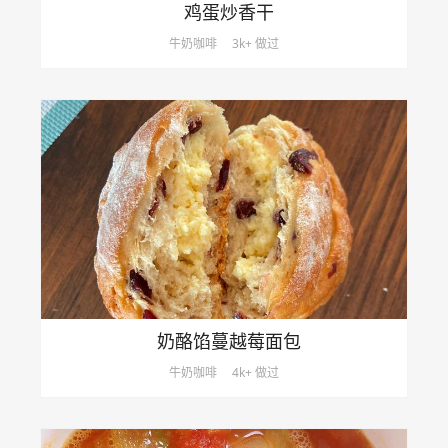
鸡蛋炒香干
牛奶咖啡
3k+ 做过
奶酪馅蔓越莓面包
牛奶咖啡
4k+ 做过