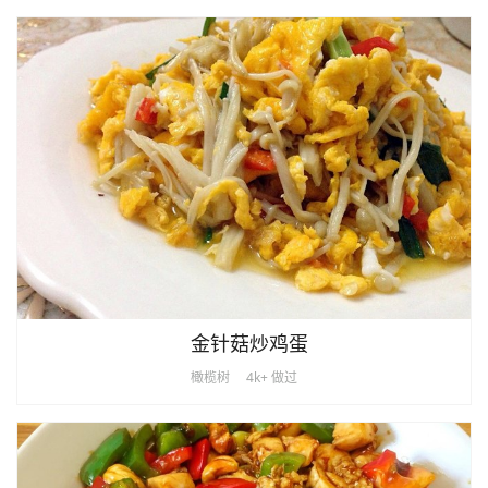
金针菇炒鸡蛋
橄榄树
4k+ 做过