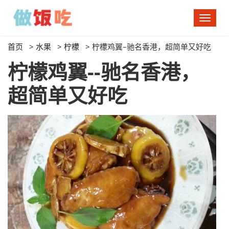
切
换
导
首页
>
水果
>
柠檬
>
柠檬鸡翼–驰名香港，超简单又好吃
航
柠檬鸡翼--驰名香港，
超简单又好吃