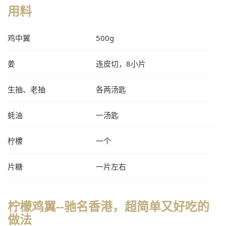
用料
鸡中翼
500g
姜
连皮切，8小片
生抽、老抽
各两汤匙
蚝油
一汤匙
柠檬
一个
片糖
一片左右
柠檬鸡翼--驰名香港，超简单又好吃的
做法