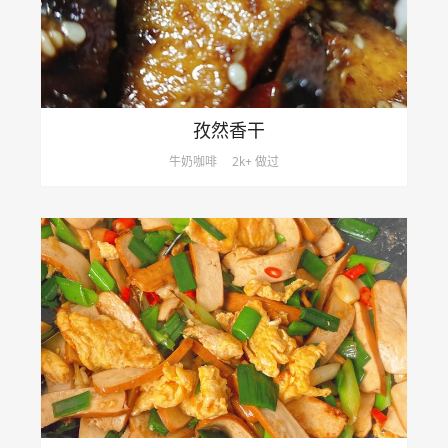
孜然香干
牛奶咖啡
2k+ 做过