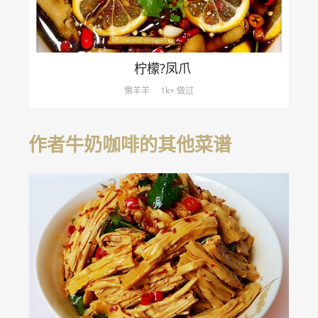
柠檬?凤爪
懒羊羊
1k+ 做过
作者牛奶咖啡的其他菜谱