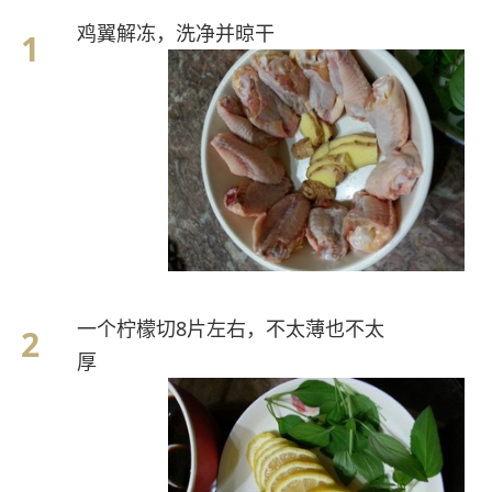
鸡翼解冻，洗净并晾干
一个柠檬切8片左右，不太薄也不太
厚