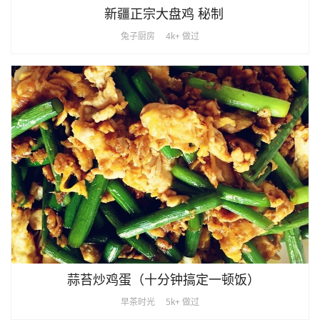
新疆正宗大盘鸡 秘制
兔子厨房
4k+ 做过
蒜苔炒鸡蛋（十分钟搞定一顿饭）
早茶时光
5k+ 做过