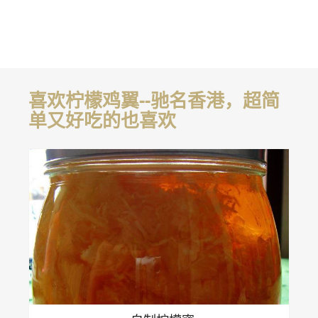
喜欢柠檬鸡翼--驰名香港，超简
单又好吃的也喜欢