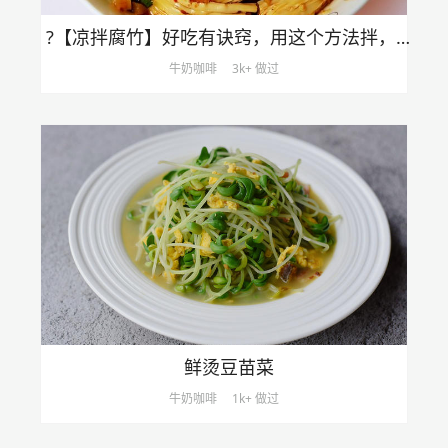
?【凉拌腐竹】好吃有诀窍，用这个方法拌，鲜香美味又下饭！
牛奶咖啡
3k+ 做过
鲜烫豆苗菜
牛奶咖啡
1k+ 做过