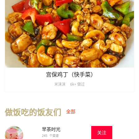
宫保鸡丁（快手菜）
米沫沫
6k+ 做过
做饭吃的饭友们
全部
早茶时光
关注
245 个菜谱