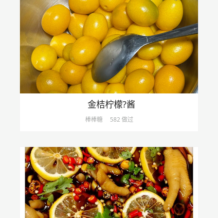
金桔柠檬?酱
棒棒糖
582 做过