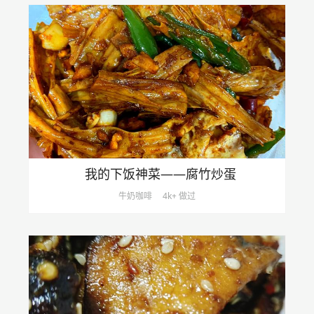
我的下饭神菜——腐竹炒蛋
牛奶咖啡
4k+ 做过