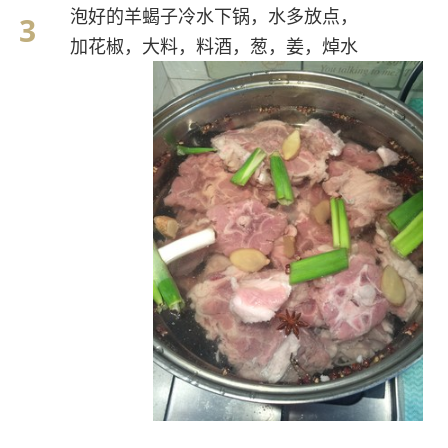
泡好的羊蝎子冷水下锅，水多放点，
加花椒，大料，料酒，葱，姜，焯水