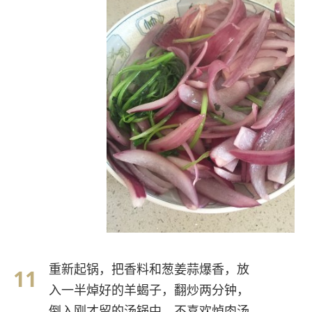
重新起锅，把香料和葱姜蒜爆香，放
入一半焯好的羊蝎子，翻炒两分钟，
倒入刚才留的汤锅中，不喜欢焯肉汤