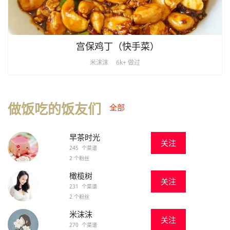
宫保鸡丁（快手菜）
米沫沫
6k+ 做过
做饭吃的饭友们
全部
早茶时光
关注
245 个菜谱
2 个粉丝
橄榄树
关注
231 个菜谱
2 个粉丝
米沫沫
关注
270 个菜谱