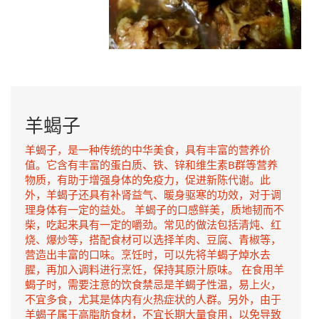
羊蝎子
羊蝎子，是一种传统的中华美食，具有丰富的营养价
值。它含有丰富的蛋白质、铁、锌和维生素B群等营养
物质，有助于增强身体的免疫力，促进新陈代谢。此
外，羊蝎子还具有补肾益气、暖身驱寒的功效，对于调
理身体有一定的益处。 羊蝎子的口感鲜美，质地韧而不
柴，吃起来具有一定的嚼劲。常见的做法包括清炖、红
烧、爆炒等，搭配食材可以选择羊肉、豆腐、青椒等，
营造出丰富的口味。烹饪时，可以先将羊蝎子焯水去
腥，再加入调料进行烹饪，保持其原汁原味。 在食用羊
蝎子时，需要注意的饮食禁忌是羊蝎子性温，易上火，
不宜多食，尤其是体内有火热症状的人群。另外，由于
羊蝎子属于高脂肪食材，不宜长期大量食用，以免导致