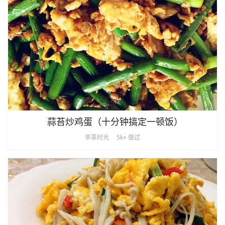
蒜苔炒鸡蛋（十分钟搞定一顿饭）
早茶时光
5k+ 做过