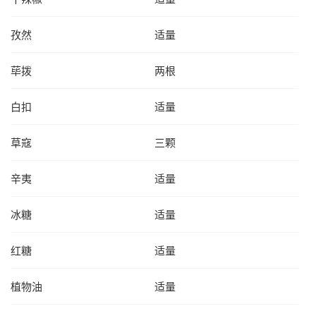
孜然
适量
荜拨
两根
白扣
适量
草寇
三颗
辛夷
适量
冰糖
适量
红糖
适量
植物油
适量