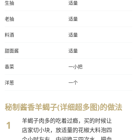
生抽
适量
老抽
适量
料酒
适量
甜面酱
适量
香菜
一小把
洋葱
一个
秘制酱香羊蝎子(详细超多图)的做法
羊蝎子肉多的吃着过瘾，买的时候让
店家切小块，放适量的花椒大料泡四
个小时左右，中间换三四次水，把血