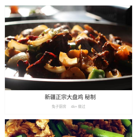
新疆正宗大盘鸡 秘制
兔子厨房
4k+ 做过