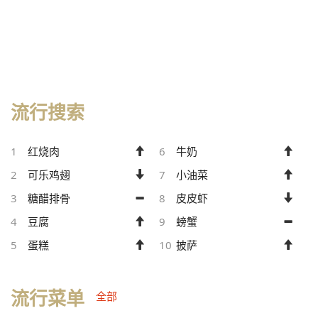
流行搜索
1
红烧肉
6
牛奶
2
可乐鸡翅
7
小油菜
3
糖醋排骨
8
皮皮虾
4
豆腐
9
螃蟹
5
蛋糕
10
披萨
流行菜单
全部