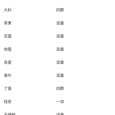
大料
四颗
草果
适量
豆蔻
适量
肉蔻
适量
良姜
适量
香叶
适量
丁香
四颗
桂皮
一块
干辣椒
适量