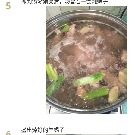
撇到汤渐渐变清，汤留着一会炖蝎子
盛出焯好的羊蝎子