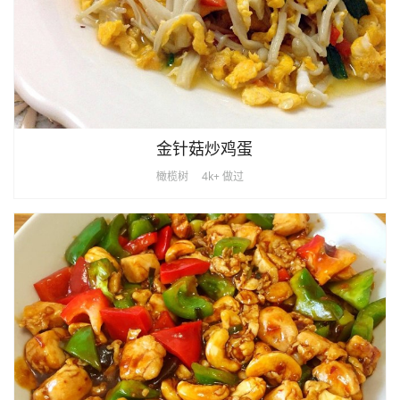
金针菇炒鸡蛋
橄榄树
4k+ 做过