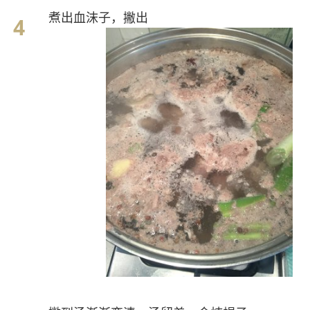
煮出血沫子，撇出