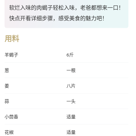
软烂入味的肉蝎子轻松入味，老爸都想来一口！
快点开看详细步骤，感受美食的魅力吧！
用料
羊蝎子
6斤
葱
一根
姜
八片
蒜
一头
小茴香
适量
花椒
适量