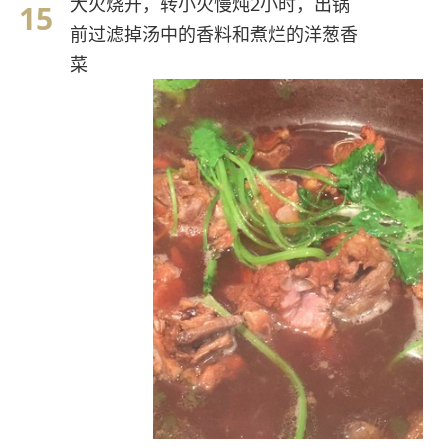
大火烧开，转小火慢炖2小时，出锅
前过滤掉汤中的香料和煮烂的洋葱香
菜