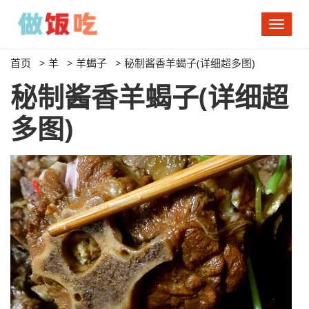
切
换
导
首页
>
羊
>
羊蝎子
>
秘制酱香羊蝎子(详细超多图)
航
秘制酱香羊蝎子(详细超
多图)