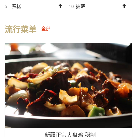
5
蛋糕
10
披萨
流行菜单
全部
新疆正宗大盘鸡 秘制