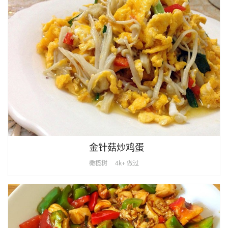
金针菇炒鸡蛋
橄榄树
4k+ 做过