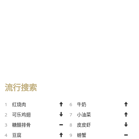
流行搜索
1
红烧肉
6
牛奶
2
可乐鸡翅
7
小油菜
3
糖醋排骨
8
皮皮虾
4
豆腐
9
螃蟹