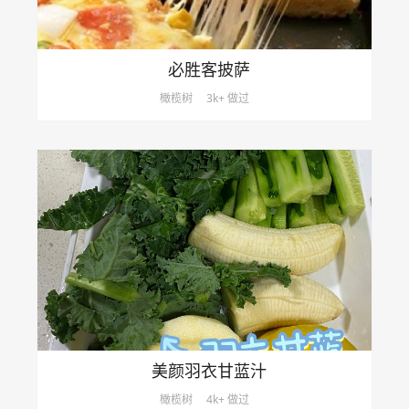
必胜客披萨
橄榄树
3k+ 做过
美颜羽衣甘蓝汁
橄榄树
4k+ 做过