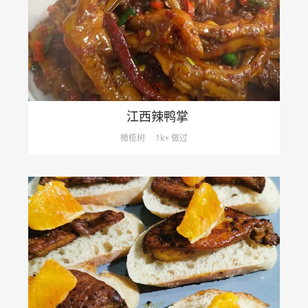
江西辣鸭掌
橄榄树
1k+ 做过