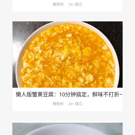
橄榄树
1k+ 做过
懒人版蟹黄豆腐：10分钟搞定，鲜味不打折~
橄榄树
2k+ 做过