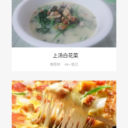
上汤白花菜
橄榄树
4k+ 做过