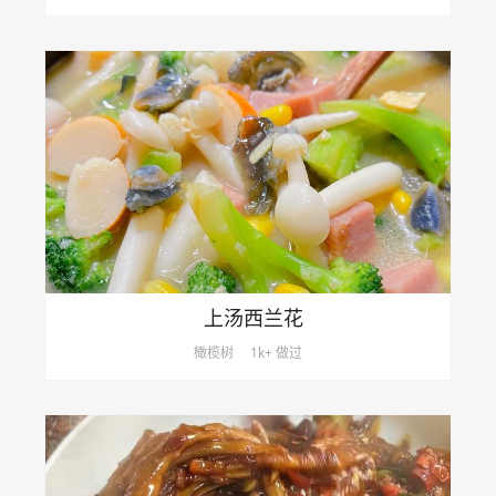
上汤西兰花
橄榄树
1k+ 做过