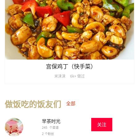
宫保鸡丁（快手菜）
米沫沫
6k+ 做过
做饭吃的饭友们
全部
早茶时光
关注
245 个菜谱
2 个粉丝