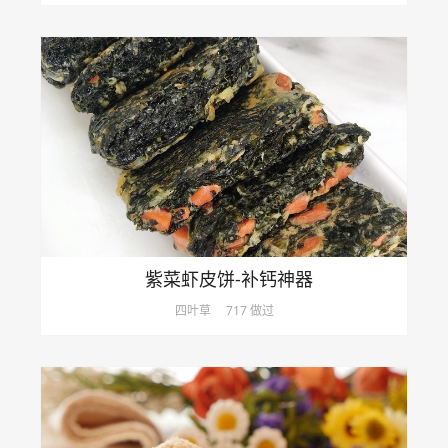
紫菜虾皮饼-补钙神器
四叶草
717 做过