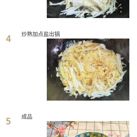
炒熟加点盐出锅
成品