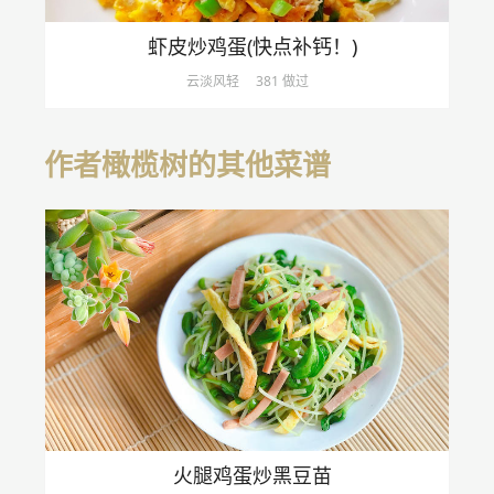
虾皮炒鸡蛋(快点补钙！)
云淡风轻
381 做过
作者橄榄树的其他菜谱
火腿鸡蛋炒黑豆苗