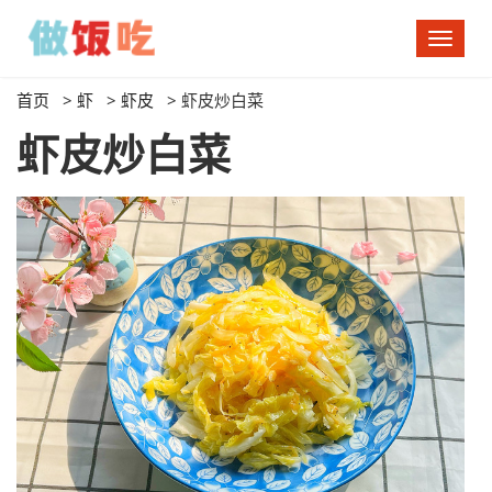
切
换
导
首页
>
虾
>
虾皮
>
虾皮炒白菜
航
虾皮炒白菜