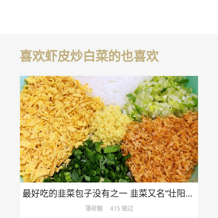
喜欢虾皮炒白菜的也喜欢
最好吃的韭菜包子没有之一 韭菜又名“壮阳草”，虾皮有“钙库”之称二者结合不止是舌尖上的美味那么简单……
薄荷糖
415 做过