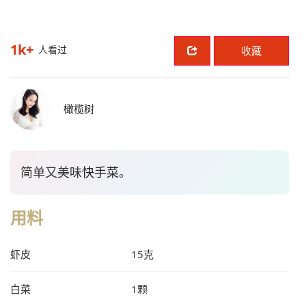
1k+
人看过
收藏
橄榄树
简单又美味
快手菜
。
用料
虾皮
15克
白菜
1颗