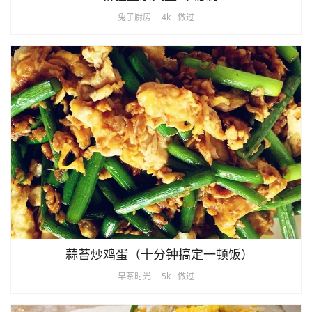
兔子厨房
4k+ 做过
蒜苔炒鸡蛋（十分钟搞定一顿饭）
早茶时光
5k+ 做过