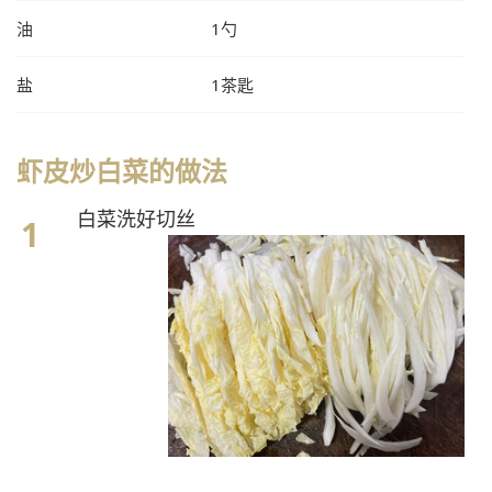
油
1勺
盐
1茶匙
虾皮炒白菜的做法
白菜洗好切丝