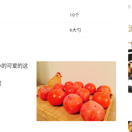
5
10个
6大勺
小的可爱的这
候