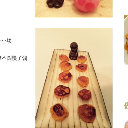
一小块
果不圆筷子调