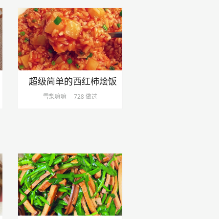
超级简单的西红柿烩饭
雪梨嘛嘛
728 做过