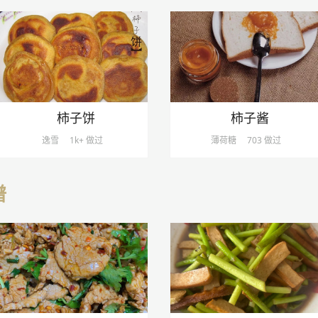
柿子饼
柿子酱
逸雪
1k+ 做过
薄荷糖
703 做过
谱