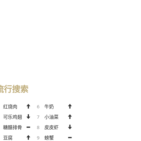
流行搜索
红烧肉
6
牛奶
可乐鸡翅
7
小油菜
糖醋排骨
8
皮皮虾
豆腐
9
螃蟹