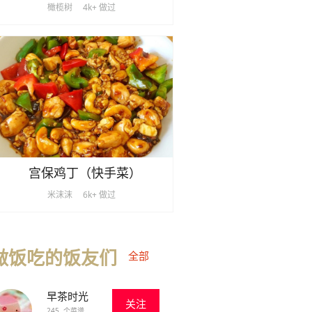
橄榄树
4k+ 做过
宫保鸡丁（快手菜）
米沫沫
6k+ 做过
做饭吃的饭友们
全部
早茶时光
关注
245 个菜谱