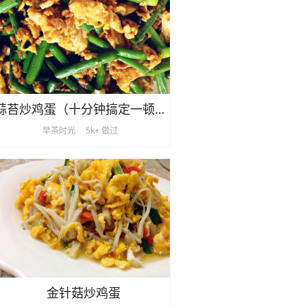
蒜苔炒鸡蛋（十分钟搞定一顿饭）
早茶时光
5k+ 做过
金针菇炒鸡蛋