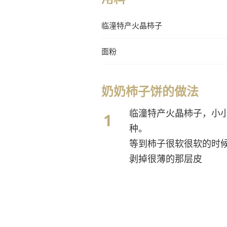
临潼特产火晶柿子
面粉
奶奶柿子饼的做法
临潼特产火晶柿子，小
种。
等到柿子很软很软的时
剥掉很薄的那层皮