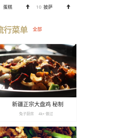
蛋糕
10
披萨
流行菜单
全部
新疆正宗大盘鸡 秘制
兔子厨房
4k+ 做过