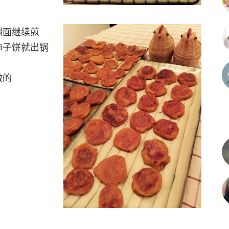
翻面继续煎
柿子饼就出锅
做的