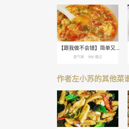
【跟我做不会错】简单又好喝的西红柿鸡蛋汤，家常又营养哦
氢气球
986 做过
作者左小苏的其他菜