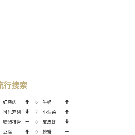
流行搜索
红烧肉
6
牛奶
可乐鸡翅
7
小油菜
糖醋排骨
8
皮皮虾
豆腐
9
螃蟹