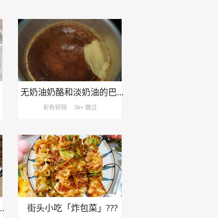
无奶油奶酪和淡奶油的巴斯克
彩色铃铛
3k+ 做过
进去（上汤豌豆苗）
街头小吃「炸包菜」???