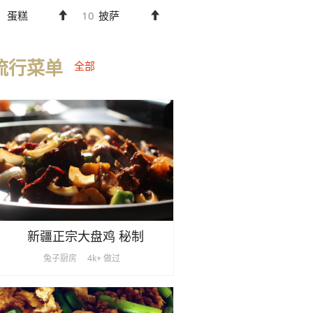
蛋糕
10
披萨
流行菜单
全部
新疆正宗大盘鸡 秘制
兔子厨房
4k+ 做过