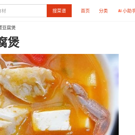
搜菜谱
首页
分类
小助
蟹豆腐煲
腐煲