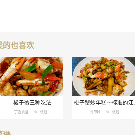
煲的也喜欢
梭子蟹三种吃法
梭子蟹炒
丁香食堂
1k+ 做过
薄荷味
2k+ 做过
菜谱