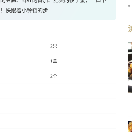
白的豆腐、鲜红的蕃茄、肥美的梭子蟹，一口下
5
发！快跟着小铃铛的步
2只
1盒
2个