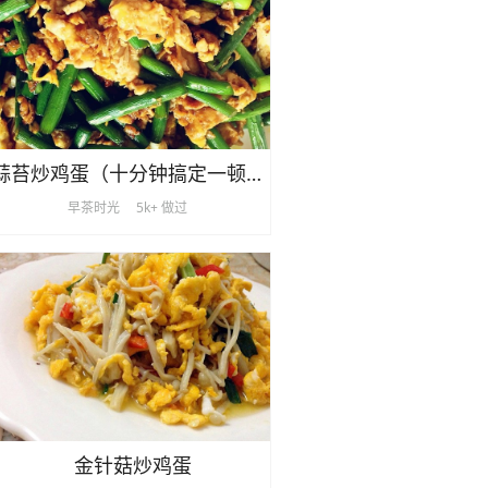
蒜苔炒鸡蛋（十分钟搞定一顿饭）
早茶时光
5k+ 做过
金针菇炒鸡蛋