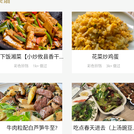
下饭湘菜【小炒攸县香干】，随手一炒就好吃！
花菜炒鸡蛋
彩色铃铛
1k+ 做过
彩色铃铛
3k+ 做过
牛肉粒配白芦笋牛至?
吃点春天