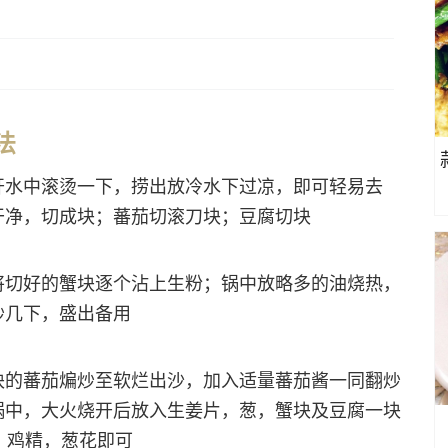
做法
开水中滚烫一下，捞出放冷水下过凉，即可轻易去
干净，切成块；蕃茄切滚刀块；豆腐切块
将切好的蟹块逐个沾上生粉；锅中放略多的油烧热，
炒几下，盛出备用
块的蕃茄煸炒至软烂出沙，加入适量蕃茄酱一同翻炒
锅中，大火烧开后放入生姜片，葱，蟹块及豆腐一块
，鸡精，葱花即可