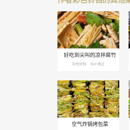
好吃到尖叫的凉拌腐竹
彩色铃铛
869 做过
空气炸锅烤包菜