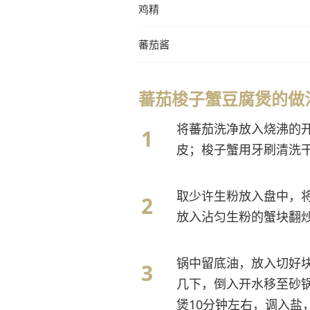
鸡精
蕃茄酱
蕃茄梭子蟹豆腐煲的
将蕃茄洗净放入烧沸的
皮；梭子蟹用牙刷清洗
取少许生粉放入盘中，
放入沾匀生粉的蟹块翻
锅中留底油，放入切好
几下，倒入开水移至砂
煲10分钟左右，调入盐