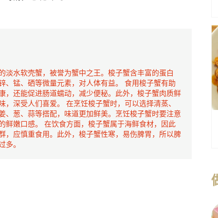
的淡水软壳蟹，被誉为蟹中之王。梭子蟹含丰富的蛋白
锌、锰、硒等微量元素，对人体有益。 食用梭子蟹有助
康，还能促进肠道蠕动，减少便秘。此外，梭子蟹肉质鲜
味，深受人们喜爱。 在烹饪梭子蟹时，可以选择清蒸、
姜、葱、蒜等搭配，味道更加鲜美。烹饪梭子蟹时要注意
的鲜嫩口感。 在饮食方面，梭子蟹属于海鲜食材，因此
群，应慎重食用。此外，梭子蟹性寒，易伤脾胃，所以脾
过多。