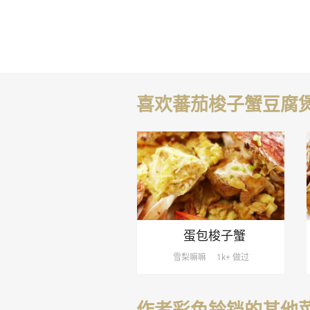
喜欢蕃茄梭子蟹豆腐
蛋包梭子蟹
雪梨嘛嘛
1k+ 做过
作者彩色铃铛的其他