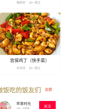
橄榄树
4k+ 做过
宫保鸡丁（快手菜）
米沫沫
6k+ 做过
做饭吃的饭友们
全部
早茶时光
关注
245 个菜谱