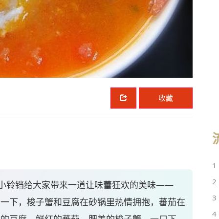
收藏
1
2
小铃铛给大家带来一道让味蕾狂欢的美味——
3
象一下，梭子蟹和豆腐在砂锅里热情拥抱，蕃茄在
4