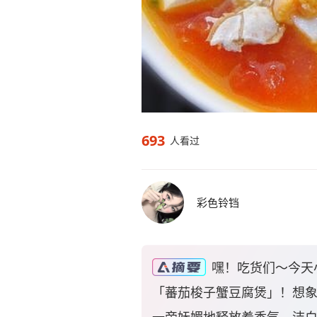
693
人看过
彩色铃铛
嘿！吃货们～今天
「蕃茄梭子蟹豆腐煲」！想