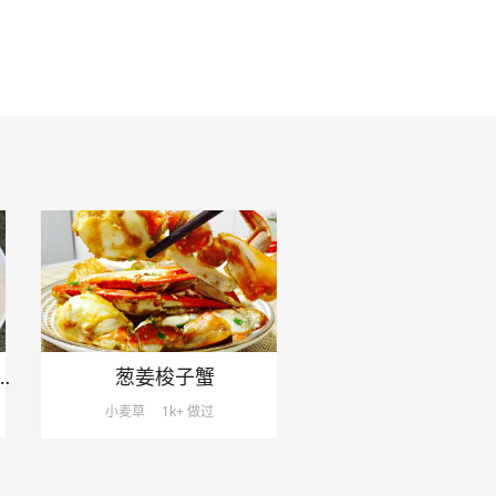
年糕～标准的江浙菜
葱姜梭子蟹
小麦草
1k+ 做过