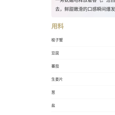
一旁妩媚地释放着香气。洁
去，鲜甜嫩滑的口感瞬间爆
用料
梭子蟹
豆腐
蕃茄
生姜片
葱
盐