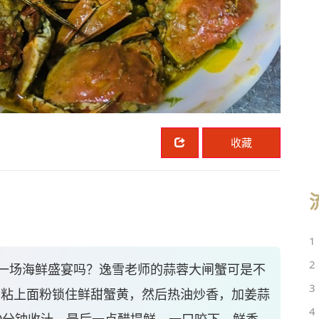
收藏
1
2
一场海鲜盛宴吗？逸雪老师的蒜蓉大闸蟹可是不
3
，粘上面粉锁住鲜甜蟹黄，然后热油炒香，加姜蒜
4