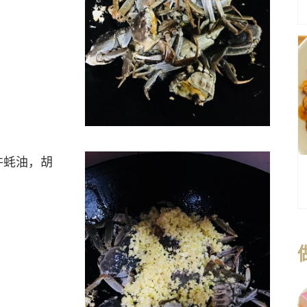
许蚝油，胡