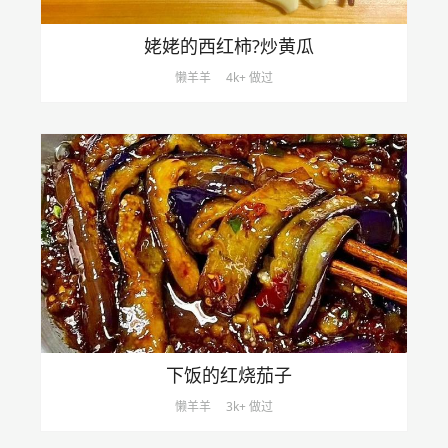
姥姥的西红柿?炒黄瓜
懒羊羊
4k+ 做过
下饭的红烧茄子
懒羊羊
3k+ 做过