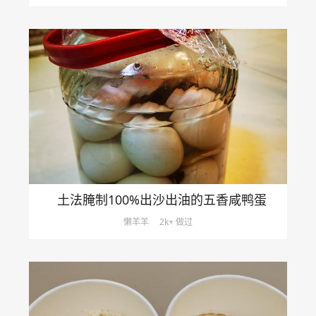
土法腌制100%出沙出油的五香咸鸭蛋
懒羊羊
2k+ 做过