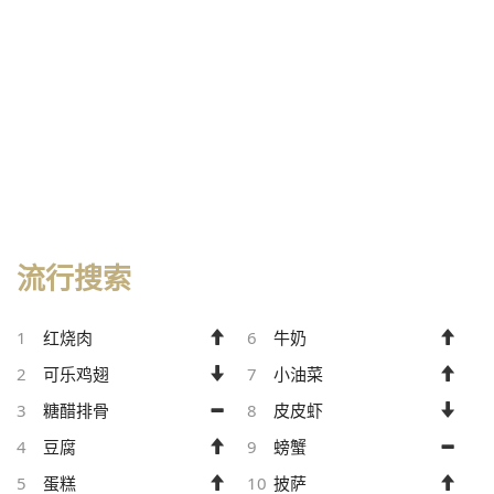
流行搜索
1
红烧肉
6
牛奶
2
可乐鸡翅
7
小油菜
3
糖醋排骨
8
皮皮虾
4
豆腐
9
螃蟹
5
蛋糕
10
披萨