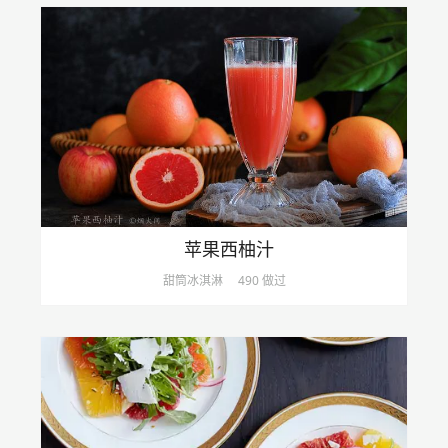
苹果西柚汁
甜筒冰淇淋
490 做过