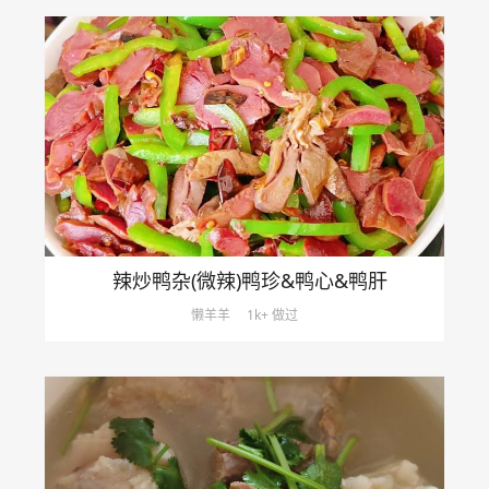
辣炒鸭杂(微辣)鸭珍&鸭心&鸭肝
懒羊羊
1k+ 做过