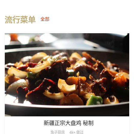
流行菜单
全部
新疆正宗大盘鸡 秘制
兔子厨房
4k+ 做过