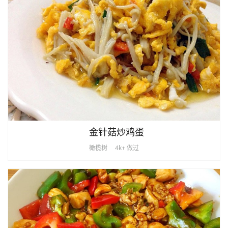
金针菇炒鸡蛋
橄榄树
4k+ 做过