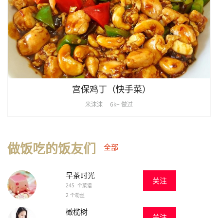
宫保鸡丁（快手菜）
米沫沫
6k+ 做过
做饭吃的饭友们
全部
早茶时光
关注
245 个菜谱
2 个粉丝
橄榄树
关注