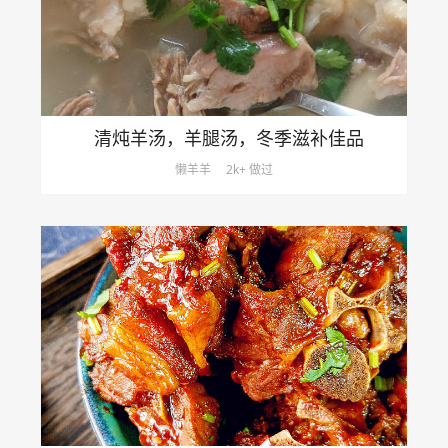
清炖羊汤，羊腿汤，冬季滋补佳品
懒羊羊
2k+ 做过