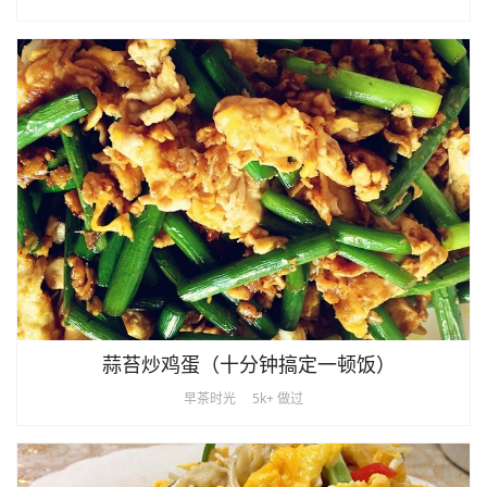
蒜苔炒鸡蛋（十分钟搞定一顿饭）
早茶时光
5k+ 做过