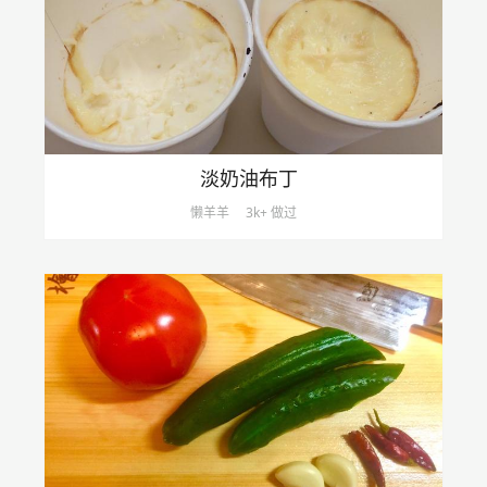
淡奶油布丁
懒羊羊
3k+ 做过