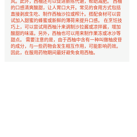
风。此外，西柚还可以促进新陈代谢，帮助减肥。 西柚
的口感清爽酸甜，让人胃口大开。常见的食用方式包括
直接剥皮生吃、制作西柚沙拉或榨汁。搭配食材可以尝
试加入甜蜜的蜂蜜或新鲜的薄荷来提升口感。 在烹饪技
巧上，可以尝试用西柚汁来调制沙拉酱或凉拌酱，增加
酸甜的味道。另外，西柚也可以用来制作果冻或冰沙等
甜点。 需要注意的是，由于西柚中含有一种叫做柚皮苷
的成分，与一些药物会发生相互作用，可能影响药效。
因此，在服用药物期间最好避免食用西柚。