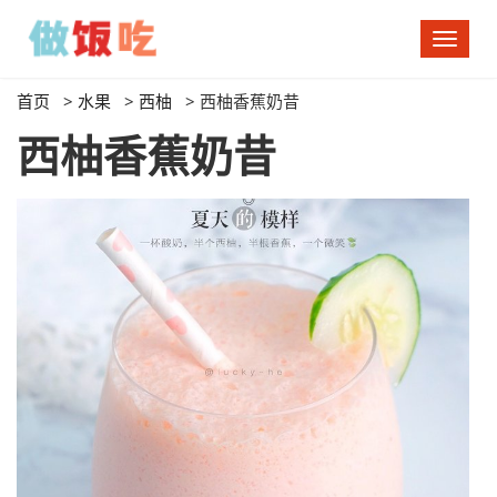
切
换
导
首页
>
水果
>
西柚
>
西柚香蕉奶昔
航
西柚香蕉奶昔