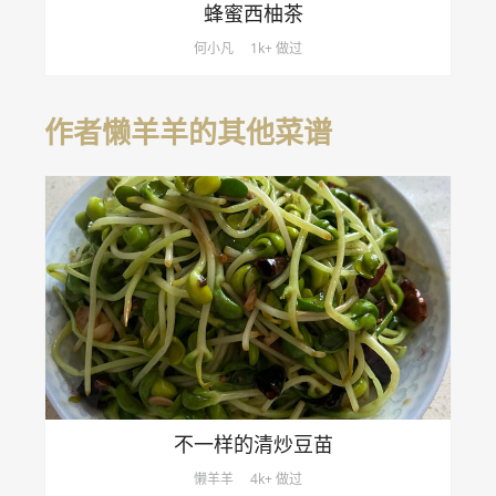
蜂蜜西柚茶
何小凡
1k+ 做过
作者懒羊羊的其他菜谱
不一样的清炒豆苗
懒羊羊
4k+ 做过