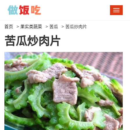
切
换
导
首页
>
果实类蔬菜
>
苦瓜
>
苦瓜炒肉片
航
苦瓜炒肉片