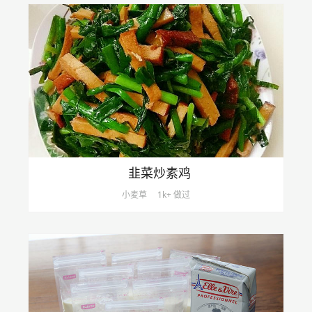
韭菜炒素鸡
小麦草
1k+ 做过