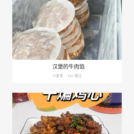
汉堡的牛肉馅
小麦草
1k+ 做过