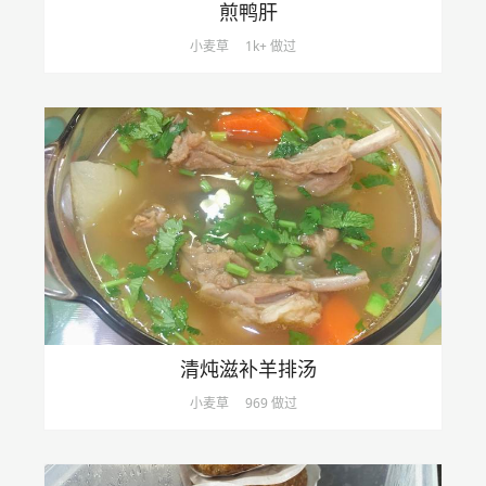
煎鸭肝
小麦草
1k+ 做过
清炖滋补羊排汤
小麦草
969 做过