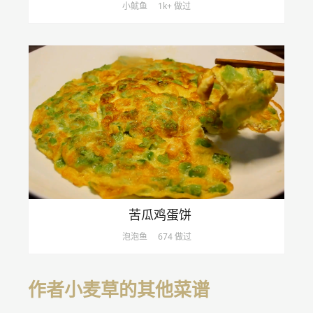
小鱿鱼
1k+ 做过
苦瓜鸡蛋饼
泡泡鱼
674 做过
作者小麦草的其他菜谱