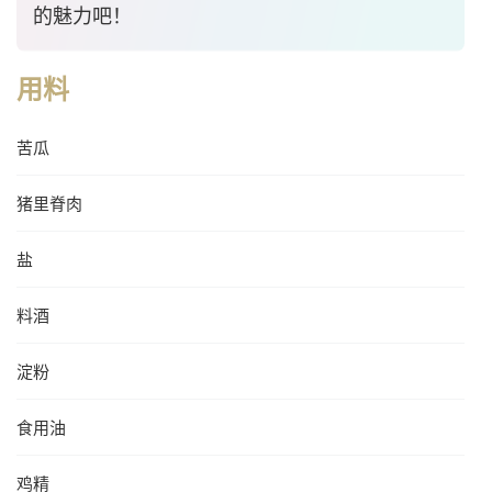
的魅力吧！
用料
苦瓜
猪里脊肉
盐
料酒
淀粉
食用油
鸡精