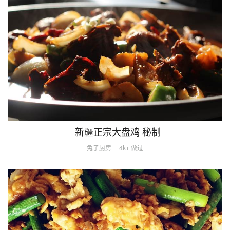
新疆正宗大盘鸡 秘制
兔子厨房
4k+ 做过