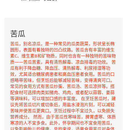
苦瓜
苦瓜，别名凉瓜，是一种常见的瓜类蔬菜，形状呈长椭
圆形，表面有着独特的凹凸纹路。苦瓜含有丰富的维生
素C、维生素B和矿物质，同时也含有一种独特的苦味物
质——苦瓜苦素，具有清热解毒、凉血排毒的功效。 苦
瓜有利于降血糖、降血压、清热解毒、利尿排湿等功
效，尤其适合糖尿病患者和高血压患者食用。苦瓜的口
感略带苦味，但烹饪后能够减轻苦味，变得清爽可口。
常见的食用方式有苦瓜炒蛋、苦瓜汤、苦瓜凉拌等。搭
配食材可选择肉类如猪肉、鸡肉，或者配以蒜蓉、姜蒜
等调味料，可以增加口感的丰富度。 在烹饪苦瓜时，建
议先将苦瓜切片或切条后，用盐水浸泡片刻，可以减轻
苦味并使苦瓜更爽口。烹饪过程中不宜过久，以免损失
营养成分。 然而，由于苦瓜性寒味苦，脾胃虚寒、体质
寒凉的人不宜多食。此外，怀孕期间也不宜食用苦瓜，
以免影响胎儿的健康。总的来说，适量食用苦瓜对身体