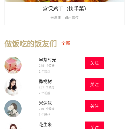
宫保鸡丁（快手菜）
米沫沫
6k+ 做过
做饭吃的饭友们
全部
早茶时光
关注
245 个菜谱
2 个粉丝
橄榄树
关注
231 个菜谱
2 个粉丝
米沫沫
关注
270 个菜谱
1 个粉丝
花生米
关注