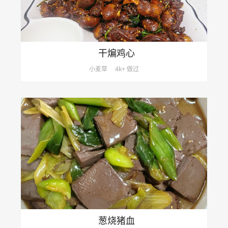
干煸鸡心
小麦草
4k+ 做过
葱烧猪血