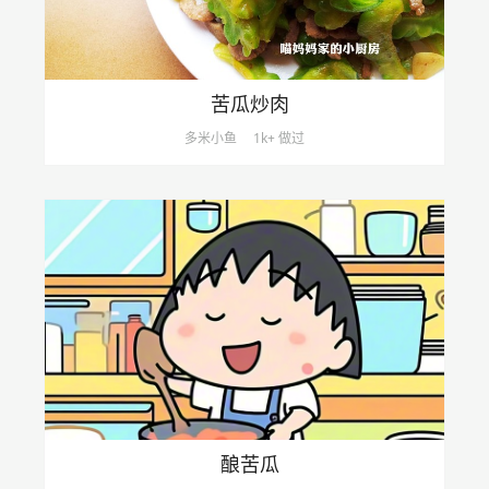
苦瓜炒肉
多米小鱼
1k+ 做过
酿苦瓜