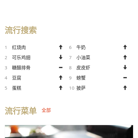
流行搜索
1
红烧肉
6
牛奶
2
可乐鸡翅
7
小油菜
3
糖醋排骨
8
皮皮虾
4
豆腐
9
螃蟹
5
蛋糕
10
披萨
流行菜单
全部