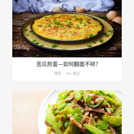
苦瓜煎蛋—如何翻面不碎？
逸雪
1k+ 做过