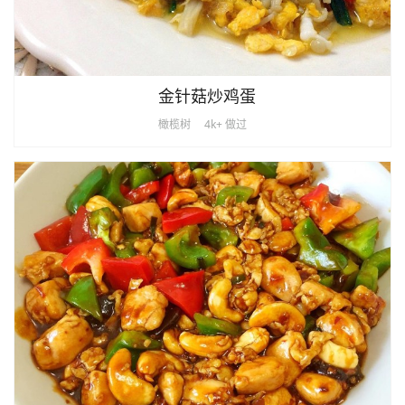
金针菇炒鸡蛋
橄榄树
4k+ 做过