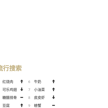
流行搜索
红烧肉
6
牛奶
可乐鸡翅
7
小油菜
糖醋排骨
8
皮皮虾
豆腐
9
螃蟹