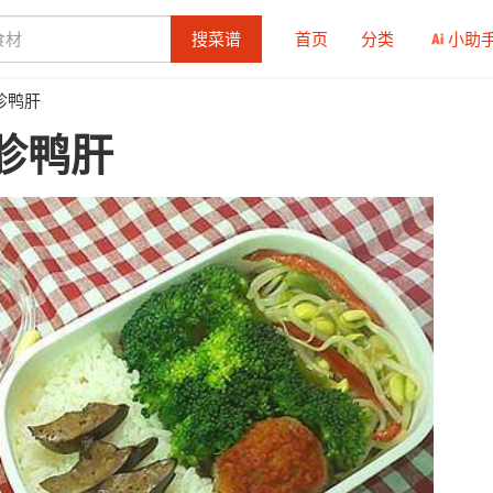
搜菜谱
首页
分类
小助
胗鸭肝
胗鸭肝