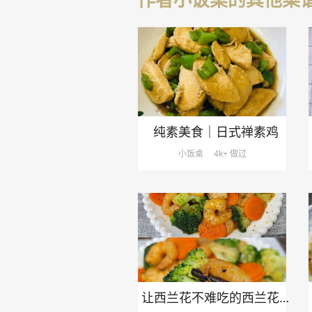
纯素美食｜日式禅素鸡
小饭桌
4k+ 做过
让西兰花不难吃的西兰花炒虾仁！