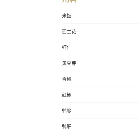
米饭
西兰花
虾仁
黄豆芽
青椒
红椒
鸭胗
鸭肝