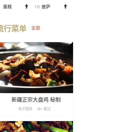
蛋糕
10
披萨
流行菜单
全部
新疆正宗大盘鸡 秘制
兔子厨房
4k+ 做过