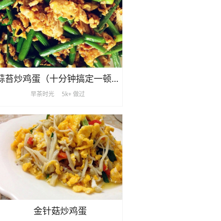
蒜苔炒鸡蛋（十分钟搞定一顿饭）
早茶时光
5k+ 做过
金针菇炒鸡蛋