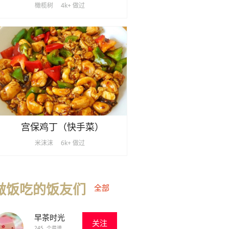
橄榄树
4k+ 做过
宫保鸡丁（快手菜）
米沫沫
6k+ 做过
做饭吃的饭友们
全部
早茶时光
关注
245 个菜谱