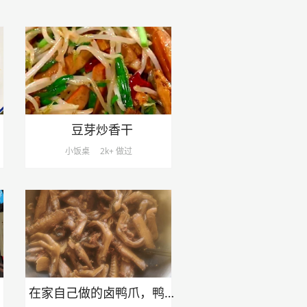
豆芽炒香干
小饭桌
2k+ 做过
在家自己做的卤鸭爪，鸭翅膀，鸭胗，非常好吃，非常美味