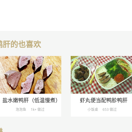
鸭肝的也喜欢
盐水嫩鸭肝（低温慢煮）
虾丸便当配鸭胗鸭肝
泡泡鱼
1k+ 做过
小饭桌
653 做过
谱