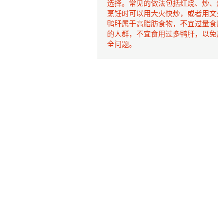
选择。常见的做法包括红烧、炒、
烹饪时可以用大火快炒，或者用文
鸭肝属于高脂肪食物，不宜过量食
的人群，不宜食用过多鸭肝，以免
全问题。