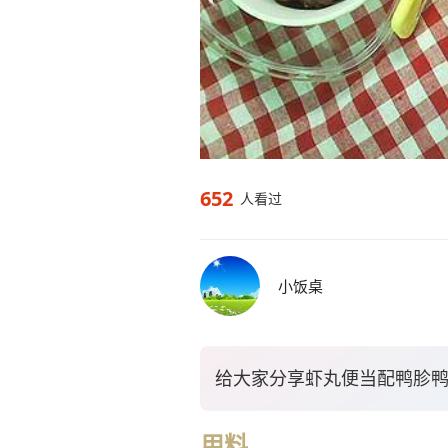
652
人看过
小饭桌
给大家分享虾丸便当配鸭胗
用料