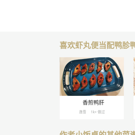
喜欢虾丸便当配鸭胗
香煎鸭肝
逸雪
1k+ 做过
作者小饭桌的其他菜