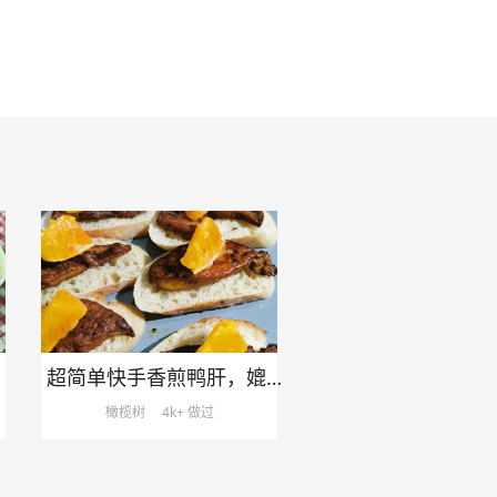
超简单快手香煎鸭肝，媲美鹅肝，在家也能做10分钟搞定
橄榄树
4k+ 做过