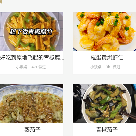
好吃到原地飞起的青椒腐竹
咸蛋黄焗虾仁
小饭桌
4k+ 做过
小饭桌
3k+ 做过
蒸茄子
青椒茄子